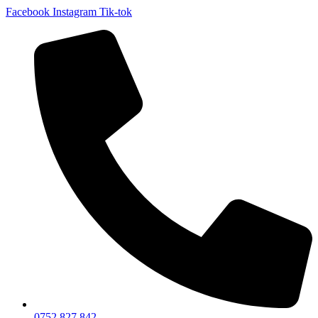
Facebook
Instagram
Tik-tok
0752 827 842