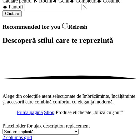
Căutare pentru
🔥 Rochii
🔥 Genti
🔥 Compleuri
🔥 Costume
🔥 Pantofi
Căutare
Recommended for you
Refresh
Descoperă stilul care te
reprezintă
Alege din colecțiile atent selecționate de îmbrăcăminte, încălțăminte
și accesorii care combină confortul cu eleganța modernă.
Prima pagină
Shop
Produse etichetate „bluză cu șnur”
Placeholder for ajax description replacement
2 columns grid