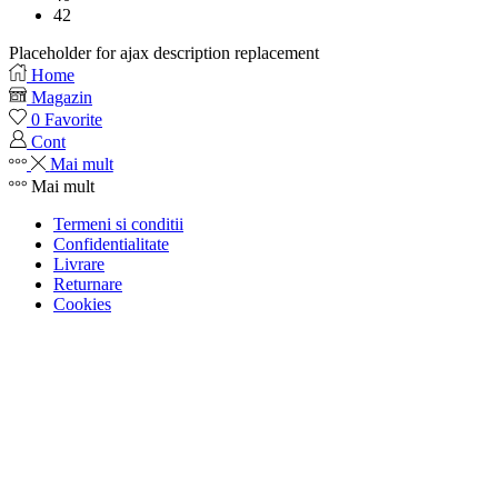
42
Placeholder for ajax description replacement
Home
Magazin
0
Favorite
Cont
Mai mult
Mai mult
Termeni si conditii
Confidentialitate
Livrare
Returnare
Cookies