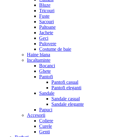
Bluze
Tricouri
Fuste
Sacouri
Paltoane
Jachete
Geci
Pulovere
Costume de baie
Haine blana
Incaltaminte
Bocanci
Ghete
Pantofi
Pantofi casual
Pantofi eleganti
Sandale
Sandale casual
Sandale elegante
Papuci
Accesorii
Coliere
Curele
Genti