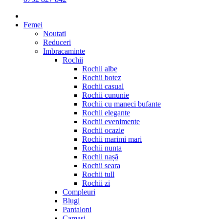
Femei
Noutati
Reduceri
Imbracaminte
Rochii
Rochii albe
Rochii botez
Rochii casual
Rochii cununie
Rochii cu maneci bufante
Rochii elegante
Rochii evenimente
Rochii ocazie
Rochii marimi mari
Rochii nunta
Rochii nașă
Rochii seara
Rochii tull
Rochii zi
Compleuri
Blugi
Pantaloni
Camasi