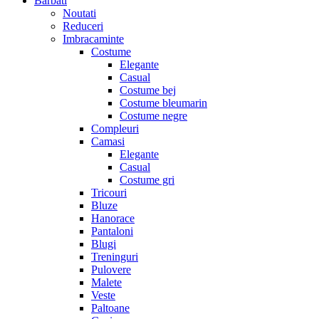
Barbati
Noutati
Reduceri
Imbracaminte
Costume
Elegante
Casual
Costume bej
Costume bleumarin
Costume negre
Compleuri
Camasi
Elegante
Casual
Costume gri
Tricouri
Bluze
Hanorace
Pantaloni
Blugi
Treninguri
Pulovere
Malete
Veste
Paltoane