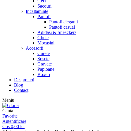
Geci
Sacouri
Incaltaminte
Pantofi
Pantofi eleganti
Pantofi casual
Adidasi & Sneackers
Ghete
Mocasini
Accesorii
Curele
Sosete
Cravate
Papioane
Boxeri
Despre noi
Blog
Contact
Meniu
Cauta
Favorite
Autentificare
Cos
0,00
lei