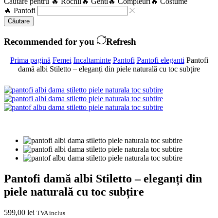
Căutare pentru
🔥 Rochii
🔥 Genti
🔥 Compleuri
🔥 Costume
🔥 Pantofi
Căutare
Recommended for you
Refresh
Prima pagină
Femei
Incaltaminte
Pantofi
Pantofi eleganti
Pantofi
damă albi Stiletto – eleganți din piele naturală cu toc subțire
Pantofi damă albi Stiletto – eleganți din
piele naturală cu toc subțire
599,00
lei
TVA inclus