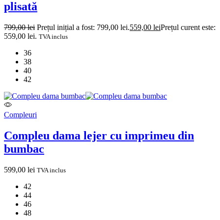
plisată
799,00
lei
Prețul inițial a fost: 799,00 lei.
559,00
lei
Prețul curent este:
559,00 lei.
TVA inclus
36
38
40
42
Compleuri
Compleu dama lejer cu imprimeu din
bumbac
599,00
lei
TVA inclus
42
44
46
48