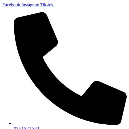
Facebook
Instagram
Tik-tok
0752 827 842