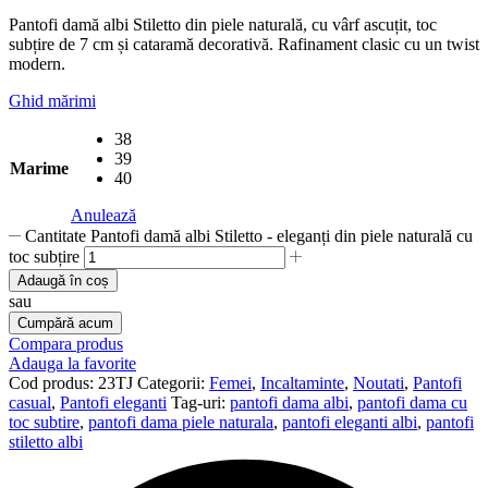
Pantofi damă albi Stiletto din piele naturală, cu vârf ascuțit, toc
subțire de 7 cm și cataramă decorativă. Rafinament clasic cu un twist
modern.
Ghid mărimi
38
39
Marime
40
Anulează
Cantitate Pantofi damă albi Stiletto - eleganți din piele naturală cu
toc subțire
Adaugă în coș
sau
Cumpără acum
Compara produs
Adauga la favorite
Cod produs:
23TJ
Categorii:
Femei
,
Incaltaminte
,
Noutati
,
Pantofi
casual
,
Pantofi eleganti
Tag-uri:
pantofi dama albi
,
pantofi dama cu
toc subtire
,
pantofi dama piele naturala
,
pantofi eleganti albi
,
pantofi
stiletto albi