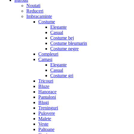
Barbati
Noutati
Reduceri
Imbracaminte
Costume
Elegante
Casual
Costume bej
Costume bleumarin
Costume negre
Compleuri
Camasi
Elegante
Casual
Costume gri
Tricouri
Bluze
Hanorace
Pantaloni
Blugi
Treninguri
Pulovere
Malete
Veste
Paltoane