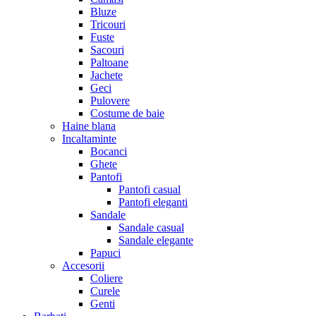
Bluze
Tricouri
Fuste
Sacouri
Paltoane
Jachete
Geci
Pulovere
Costume de baie
Haine blana
Incaltaminte
Bocanci
Ghete
Pantofi
Pantofi casual
Pantofi eleganti
Sandale
Sandale casual
Sandale elegante
Papuci
Accesorii
Coliere
Curele
Genti