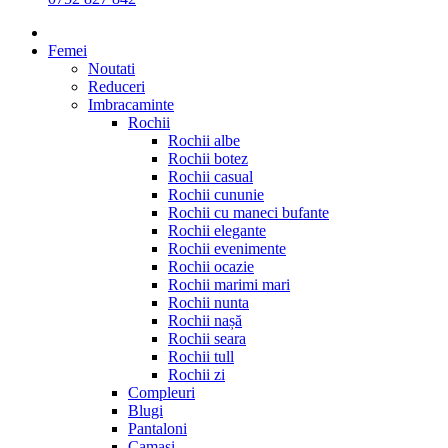
Femei
Noutati
Reduceri
Imbracaminte
Rochii
Rochii albe
Rochii botez
Rochii casual
Rochii cununie
Rochii cu maneci bufante
Rochii elegante
Rochii evenimente
Rochii ocazie
Rochii marimi mari
Rochii nunta
Rochii nașă
Rochii seara
Rochii tull
Rochii zi
Compleuri
Blugi
Pantaloni
Camasi