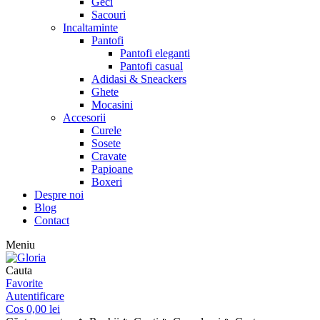
Geci
Sacouri
Incaltaminte
Pantofi
Pantofi eleganti
Pantofi casual
Adidasi & Sneackers
Ghete
Mocasini
Accesorii
Curele
Sosete
Cravate
Papioane
Boxeri
Despre noi
Blog
Contact
Meniu
Cauta
Favorite
Autentificare
Cos
0,00
lei