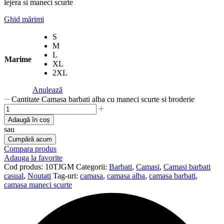
lejera si maneci scurte
Ghid mărimi
S
M
L
Marime
XL
2XL
Anulează
Cantitate Camasa barbati alba cu maneci scurte si broderie
Adaugă în coș
sau
Cumpără acum
Compara produs
Adauga la favorite
Cod produs:
10TJGM
Categorii:
Barbati
,
Camasi
,
Camasi barbati
casual
,
Noutati
Tag-uri:
camasa
,
camasa alba
,
camasa barbati
,
camasa maneci scurte