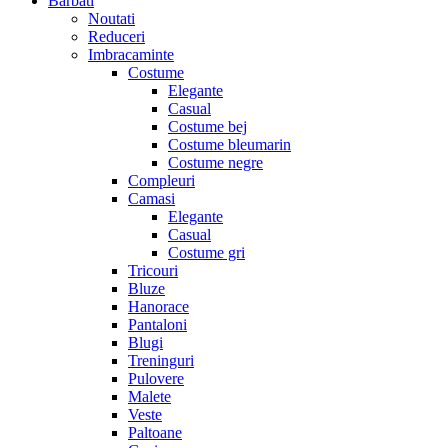
Barbati
Noutati
Reduceri
Imbracaminte
Costume
Elegante
Casual
Costume bej
Costume bleumarin
Costume negre
Compleuri
Camasi
Elegante
Casual
Costume gri
Tricouri
Bluze
Hanorace
Pantaloni
Blugi
Treninguri
Pulovere
Malete
Veste
Paltoane