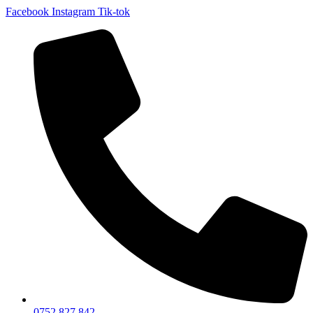
Facebook
Instagram
Tik-tok
0752 827 842