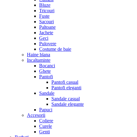
Bluze
Tricouri
Fuste
Sacouri
Paltoane
Jachete
Geci
Pulovere
Costume de baie
Haine blana
Incaltaminte
Bocanci
Ghete
Pantofi
Pantofi casual
Pantofi eleganti
Sandale
Sandale casual
Sandale elegante
Papuci
Accesorii
Coliere
Curele
Genti