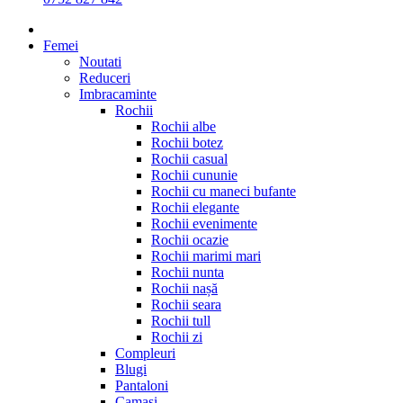
Femei
Noutati
Reduceri
Imbracaminte
Rochii
Rochii albe
Rochii botez
Rochii casual
Rochii cununie
Rochii cu maneci bufante
Rochii elegante
Rochii evenimente
Rochii ocazie
Rochii marimi mari
Rochii nunta
Rochii nașă
Rochii seara
Rochii tull
Rochii zi
Compleuri
Blugi
Pantaloni
Camasi