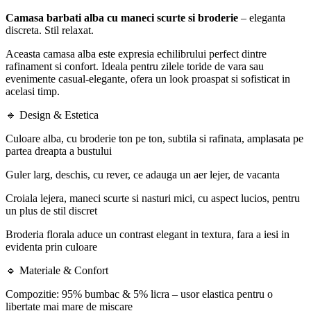
Camasa barbati alba cu maneci scurte si broderie
– eleganta
discreta. Stil relaxat.
Aceasta camasa alba este expresia echilibrului perfect dintre
rafinament si confort. Ideala pentru zilele toride de vara sau
evenimente casual-elegante, ofera un look proaspat si sofisticat in
acelasi timp.
🔹 Design & Estetica
Culoare alba, cu broderie ton pe ton, subtila si rafinata, amplasata pe
partea dreapta a bustului
Guler larg, deschis, cu rever, ce adauga un aer lejer, de vacanta
Croiala lejera, maneci scurte si nasturi mici, cu aspect lucios, pentru
un plus de stil discret
Broderia florala aduce un contrast elegant in textura, fara a iesi in
evidenta prin culoare
🔹 Materiale & Confort
Compozitie: 95% bumbac & 5% licra – usor elastica pentru o
libertate mai mare de miscare