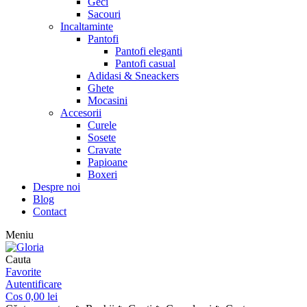
Geci
Sacouri
Incaltaminte
Pantofi
Pantofi eleganti
Pantofi casual
Adidasi & Sneackers
Ghete
Mocasini
Accesorii
Curele
Sosete
Cravate
Papioane
Boxeri
Despre noi
Blog
Contact
Meniu
Cauta
Favorite
Autentificare
Cos
0,00
lei