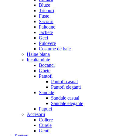
Bluze
Tricouri
Fuste
Sacouri
Paltoane
Jachete
Geci
Pulovere
Costume de baie
Haine blana
Incaltaminte
Bocanci
Ghete
Pantofi
Pantofi casual
Pantofi eleganti
Sandale
Sandale casual
Sandale elegante
Papuci
Accesorii
Coliere
Curele
Genti