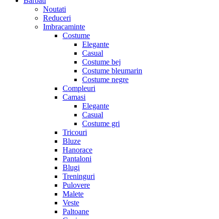
Barbati
Noutati
Reduceri
Imbracaminte
Costume
Elegante
Casual
Costume bej
Costume bleumarin
Costume negre
Compleuri
Camasi
Elegante
Casual
Costume gri
Tricouri
Bluze
Hanorace
Pantaloni
Blugi
Treninguri
Pulovere
Malete
Veste
Paltoane