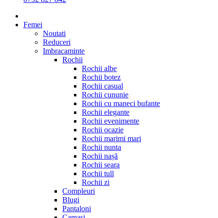
Femei
Noutati
Reduceri
Imbracaminte
Rochii
Rochii albe
Rochii botez
Rochii casual
Rochii cununie
Rochii cu maneci bufante
Rochii elegante
Rochii evenimente
Rochii ocazie
Rochii marimi mari
Rochii nunta
Rochii nașă
Rochii seara
Rochii tull
Rochii zi
Compleuri
Blugi
Pantaloni
Camasi