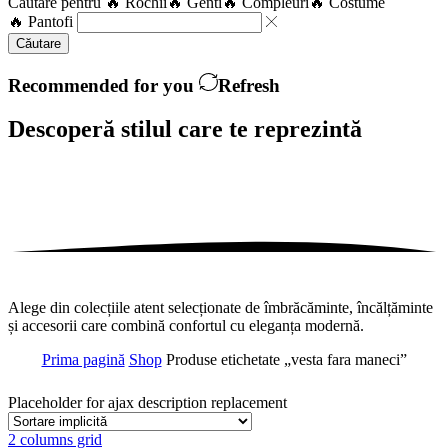
Căutare pentru
🔥 Rochii
🔥 Genti
🔥 Compleuri
🔥 Costume
🔥 Pantofi
Căutare
Recommended for you
Refresh
Descoperă stilul care te
reprezintă
Alege din colecțiile atent selecționate de îmbrăcăminte, încălțăminte
și accesorii care combină confortul cu eleganța modernă.
Prima pagină
Shop
Produse etichetate „vesta fara maneci”
Placeholder for ajax description replacement
2 columns grid