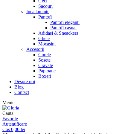
Geci
Sacouri
Incaltaminte
Pantofi
Pantofi eleganti
Pantofi casual
Adidasi & Sneackers
Ghete
Mocasini
Accesorii
Curele
Sosete
Cravate
Papioane
Boxeri
Despre noi
Blog
Contact
Meniu
Cauta
Favorite
Autentificare
Cos
0,00
lei