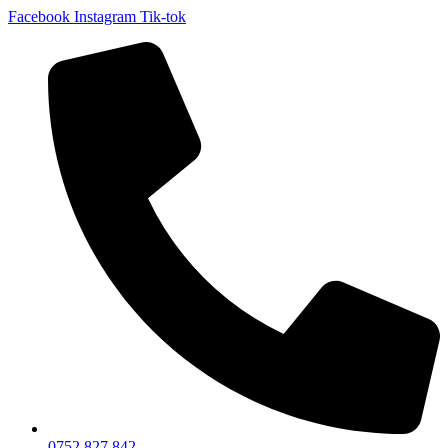
Facebook
Instagram
Tik-tok
0752 827 842