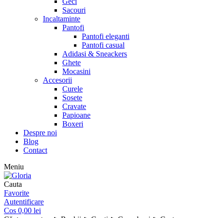
Geci
Sacouri
Incaltaminte
Pantofi
Pantofi eleganti
Pantofi casual
Adidasi & Sneackers
Ghete
Mocasini
Accesorii
Curele
Sosete
Cravate
Papioane
Boxeri
Despre noi
Blog
Contact
Meniu
Cauta
Favorite
Autentificare
Cos
0,00
lei