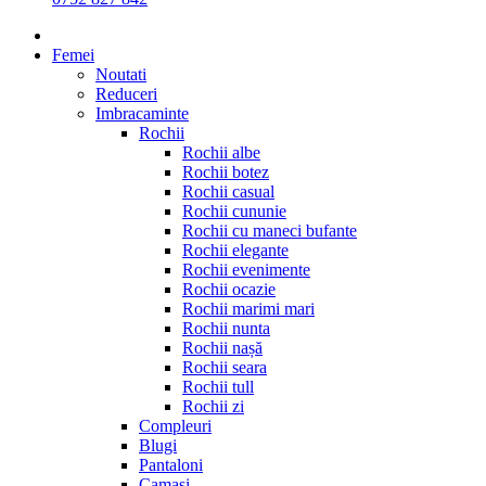
Femei
Noutati
Reduceri
Imbracaminte
Rochii
Rochii albe
Rochii botez
Rochii casual
Rochii cununie
Rochii cu maneci bufante
Rochii elegante
Rochii evenimente
Rochii ocazie
Rochii marimi mari
Rochii nunta
Rochii nașă
Rochii seara
Rochii tull
Rochii zi
Compleuri
Blugi
Pantaloni
Camasi