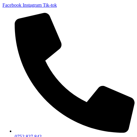
Facebook
Instagram
Tik-tok
0752 827 842