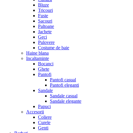
Bluze
Tricouri
Fuste
Sacouri
Paltoane
Jachete
Geci
Pulovere
Costume de baie
Haine blana
Incaltaminte
Bocanci
Ghete
Pantofi
Pantofi casual
Pantofi eleganti
Sandale
Sandale casual
Sandale elegante
Papuci
Accesorii
Coliere
Curele
Genti