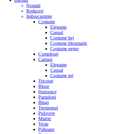
Barbati
Noutati
Reduceri
Imbracaminte
Costume
Elegante
Casual
Costume bej
Costume bleumarin
Costume negre
Compleuri
Camasi
Elegante
Casual
Costume gri
Tricouri
Bluze
Hanorace
Pantaloni
Blugi
Treninguri
Pulovere
Malete
Veste
Paltoane