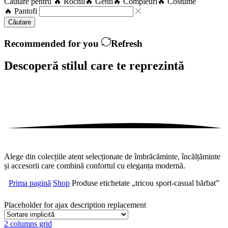
Căutare pentru
🔥 Rochii
🔥 Genti
🔥 Compleuri
🔥 Costume
🔥 Pantofi
Căutare
Recommended for you
Refresh
Descoperă stilul care te
reprezintă
Alege din colecțiile atent selecționate de îmbrăcăminte, încălțăminte
și accesorii care combină confortul cu eleganța modernă.
Prima pagină
Shop
Produse etichetate „tricou sport-casual bărbat”
Placeholder for ajax description replacement
2 columns grid