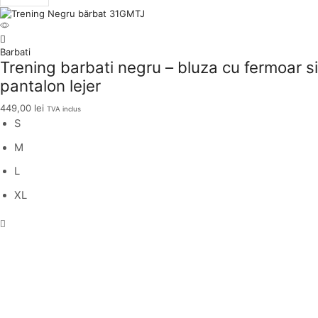
per
page
Barbati
Trening barbati negru – bluza cu fermoar si
pantalon lejer
449,00
lei
TVA inclus
S
M
L
XL
Placeholder
for
ajax
description
replacement