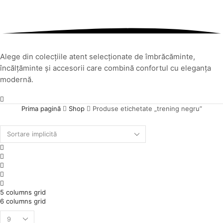
Alege din colecțiile atent selecționate de îmbrăcăminte,
încălțăminte și accesorii care combină confortul cu eleganța
modernă.
Prima pagină
Shop
Produse etichetate „trening negru”
Placeholder
for
2
ajax
columns
3
description
grid
columns
4
replacement
grid
columns
List
grid
5 columns grid
6 columns grid
Products