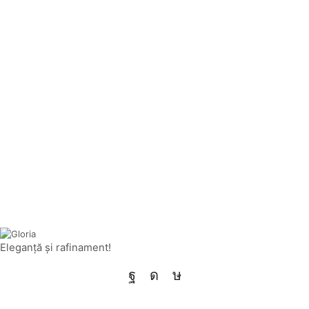
Eleganţă şi rafinament!
Facebook
Instagram
Tik-
tok