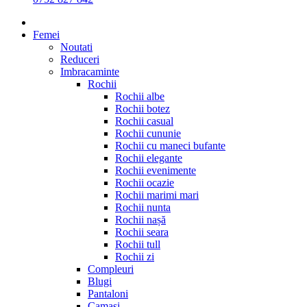
Femei
Noutati
Reduceri
Imbracaminte
Rochii
Rochii albe
Rochii botez
Rochii casual
Rochii cununie
Rochii cu maneci bufante
Rochii elegante
Rochii evenimente
Rochii ocazie
Rochii marimi mari
Rochii nunta
Rochii nașă
Rochii seara
Rochii tull
Rochii zi
Compleuri
Blugi
Pantaloni
Camasi