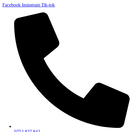
Facebook
Instagram
Tik-tok
0752 827 842