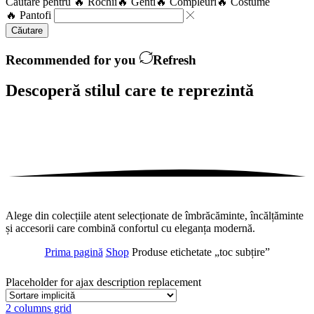
Căutare pentru
🔥 Rochii
🔥 Genti
🔥 Compleuri
🔥 Costume
🔥 Pantofi
Căutare
Recommended for you
Refresh
Descoperă stilul care te
reprezintă
Alege din colecțiile atent selecționate de îmbrăcăminte, încălțăminte
și accesorii care combină confortul cu eleganța modernă.
Prima pagină
Shop
Produse etichetate „toc subțire”
Placeholder for ajax description replacement
2 columns grid