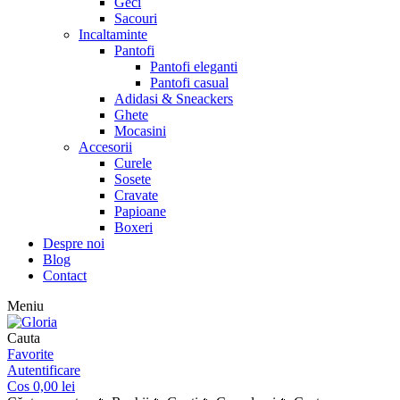
Geci
Sacouri
Incaltaminte
Pantofi
Pantofi eleganti
Pantofi casual
Adidasi & Sneackers
Ghete
Mocasini
Accesorii
Curele
Sosete
Cravate
Papioane
Boxeri
Despre noi
Blog
Contact
Meniu
Cauta
Favorite
Autentificare
Cos
0,00
lei