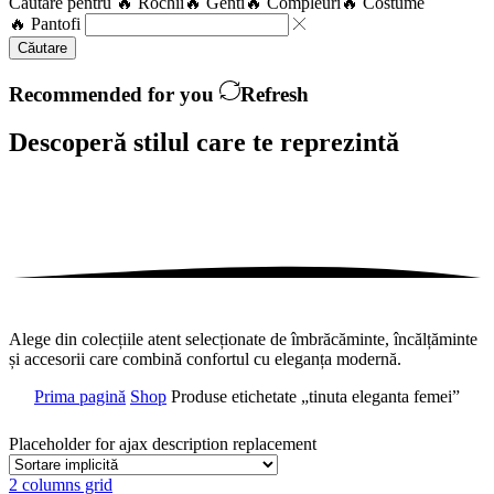
Căutare pentru
🔥 Rochii
🔥 Genti
🔥 Compleuri
🔥 Costume
🔥 Pantofi
Căutare
Recommended for you
Refresh
Descoperă stilul care te
reprezintă
Alege din colecțiile atent selecționate de îmbrăcăminte, încălțăminte
și accesorii care combină confortul cu eleganța modernă.
Prima pagină
Shop
Produse etichetate „tinuta eleganta femei”
Placeholder for ajax description replacement
2 columns grid