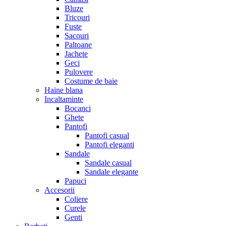
Bluze
Tricouri
Fuste
Sacouri
Paltoane
Jachete
Geci
Pulovere
Costume de baie
Haine blana
Incaltaminte
Bocanci
Ghete
Pantofi
Pantofi casual
Pantofi eleganti
Sandale
Sandale casual
Sandale elegante
Papuci
Accesorii
Coliere
Curele
Genti