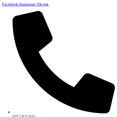
Facebook
Instagram
Tik-tok
0752 827 842