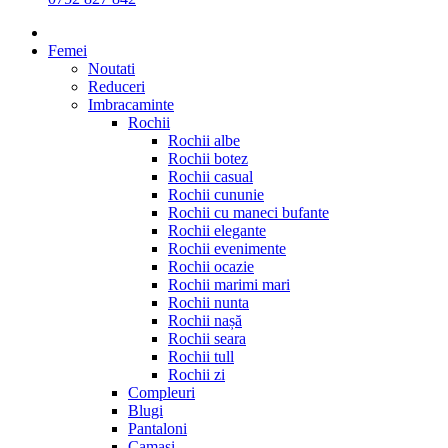
Femei
Noutati
Reduceri
Imbracaminte
Rochii
Rochii albe
Rochii botez
Rochii casual
Rochii cununie
Rochii cu maneci bufante
Rochii elegante
Rochii evenimente
Rochii ocazie
Rochii marimi mari
Rochii nunta
Rochii nașă
Rochii seara
Rochii tull
Rochii zi
Compleuri
Blugi
Pantaloni
Camasi