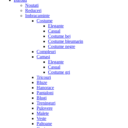
Barbati
Noutati
Reduceri
Imbracaminte
Costume
Elegante
Casual
Costume bej
Costume bleumarin
Costume negre
Compleuri
Camasi
Elegante
Casual
Costume gri
Tricouri
Bluze
Hanorace
Pantaloni
Blugi
Treninguri
Pulovere
Malete
Veste
Paltoane