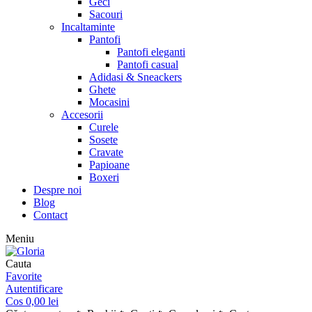
Geci
Sacouri
Incaltaminte
Pantofi
Pantofi eleganti
Pantofi casual
Adidasi & Sneackers
Ghete
Mocasini
Accesorii
Curele
Sosete
Cravate
Papioane
Boxeri
Despre noi
Blog
Contact
Meniu
Cauta
Favorite
Autentificare
Cos
0,00
lei