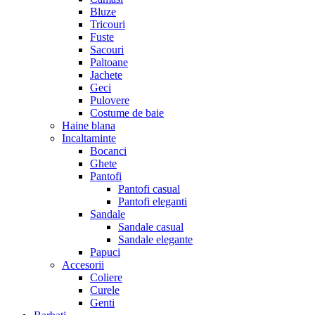
Bluze
Tricouri
Fuste
Sacouri
Paltoane
Jachete
Geci
Pulovere
Costume de baie
Haine blana
Incaltaminte
Bocanci
Ghete
Pantofi
Pantofi casual
Pantofi eleganti
Sandale
Sandale casual
Sandale elegante
Papuci
Accesorii
Coliere
Curele
Genti