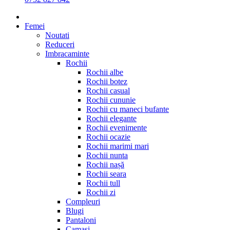
Femei
Noutati
Reduceri
Imbracaminte
Rochii
Rochii albe
Rochii botez
Rochii casual
Rochii cununie
Rochii cu maneci bufante
Rochii elegante
Rochii evenimente
Rochii ocazie
Rochii marimi mari
Rochii nunta
Rochii nașă
Rochii seara
Rochii tull
Rochii zi
Compleuri
Blugi
Pantaloni
Camasi