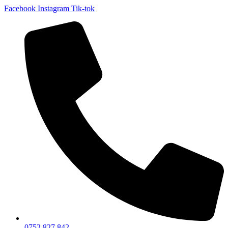
Facebook
Instagram
Tik-tok
0752 827 842