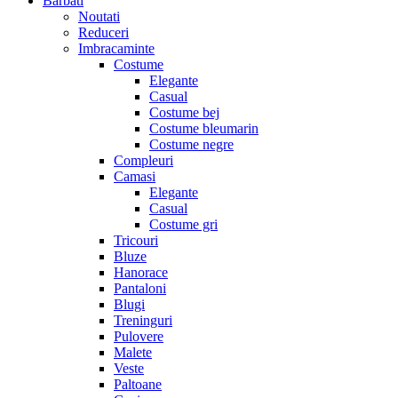
Barbati
Noutati
Reduceri
Imbracaminte
Costume
Elegante
Casual
Costume bej
Costume bleumarin
Costume negre
Compleuri
Camasi
Elegante
Casual
Costume gri
Tricouri
Bluze
Hanorace
Pantaloni
Blugi
Treninguri
Pulovere
Malete
Veste
Paltoane