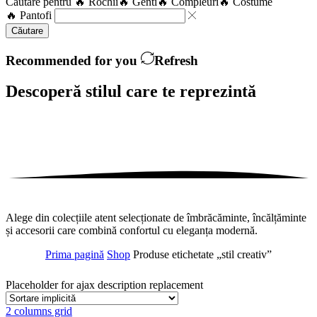
Căutare pentru
🔥 Rochii
🔥 Genti
🔥 Compleuri
🔥 Costume
🔥 Pantofi
Căutare
Recommended for you
Refresh
Descoperă stilul care te
reprezintă
Alege din colecțiile atent selecționate de îmbrăcăminte, încălțăminte
și accesorii care combină confortul cu eleganța modernă.
Prima pagină
Shop
Produse etichetate „stil creativ”
Placeholder for ajax description replacement
2 columns grid