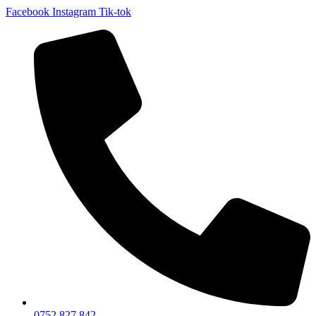
Facebook
Instagram
Tik-tok
0752 827 842