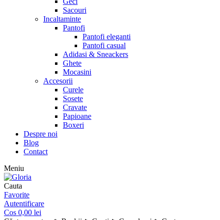
Geci
Sacouri
Incaltaminte
Pantofi
Pantofi eleganti
Pantofi casual
Adidasi & Sneackers
Ghete
Mocasini
Accesorii
Curele
Sosete
Cravate
Papioane
Boxeri
Despre noi
Blog
Contact
Meniu
Cauta
Favorite
Autentificare
Cos
0,00
lei