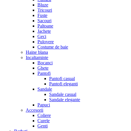
Bluze
Tricouri
Fuste
Sacouri
Paltoane
Jachete
Geci
Pulovere
Costume de baie
Haine blana
Incaltaminte
Bocanci
Ghete
Pantofi
Pantofi casual
Pantofi eleganti
Sandale
Sandale casual
Sandale elegante
Papuci
Accesorii
Coliere
Curele
Genti