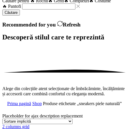
Căutare pentru
🔥 Rochii
🔥 Genti
🔥 Compleuri
🔥 Costume
🔥 Pantofi
Căutare
Recommended for you
Refresh
Descoperă stilul care te
reprezintă
Alege din colecțiile atent selecționate de îmbrăcăminte, încălțăminte
și accesorii care combină confortul cu eleganța modernă.
Prima pagină
Shop
Produse etichetate „sneakers piele naturală”
Placeholder for ajax description replacement
2 columns grid