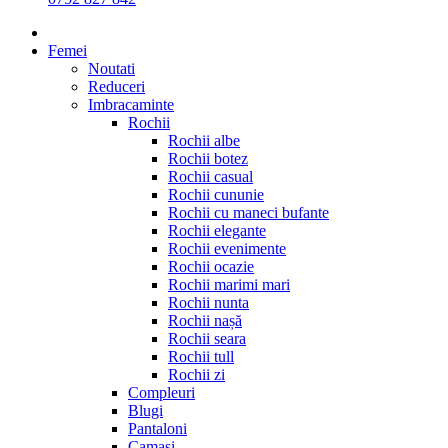
Femei
Noutati
Reduceri
Imbracaminte
Rochii
Rochii albe
Rochii botez
Rochii casual
Rochii cununie
Rochii cu maneci bufante
Rochii elegante
Rochii evenimente
Rochii ocazie
Rochii marimi mari
Rochii nunta
Rochii nașă
Rochii seara
Rochii tull
Rochii zi
Compleuri
Blugi
Pantaloni
Camasi