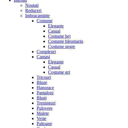
Barbati
Noutati
Reduceri
Imbracaminte
Costume
Elegante
Casual
Costume bej
Costume bleumarin
Costume negre
Compleuri
Camasi
Elegante
Casual
Costume gri
Tricouri
Bluze
Hanorace
Pantaloni
Blugi
Treninguri
Pulovere
Malete
Veste
Paltoane