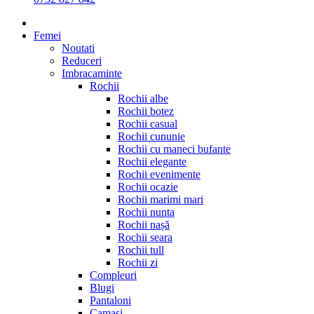
Femei
Noutati
Reduceri
Imbracaminte
Rochii
Rochii albe
Rochii botez
Rochii casual
Rochii cununie
Rochii cu maneci bufante
Rochii elegante
Rochii evenimente
Rochii ocazie
Rochii marimi mari
Rochii nunta
Rochii nașă
Rochii seara
Rochii tull
Rochii zi
Compleuri
Blugi
Pantaloni
Camasi