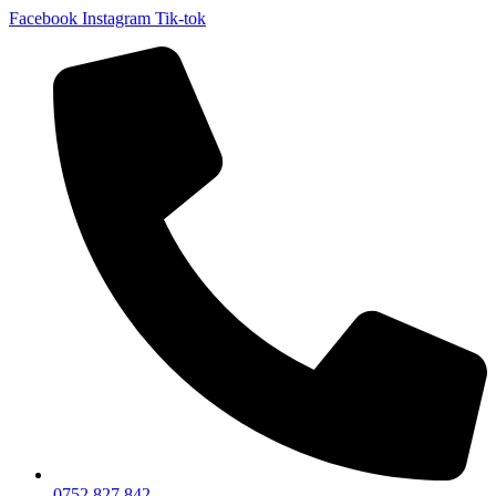
Facebook
Instagram
Tik-tok
0752 827 842