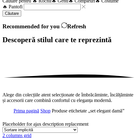
Căutare pentru
🔥 Rochii
🔥 Genti
🔥 Compleuri
🔥 Costume
🔥 Pantofi
Căutare
Recommended for you
Refresh
Descoperă stilul care te
reprezintă
Alege din colecțiile atent selecționate de îmbrăcăminte, încălțăminte
și accesorii care combină confortul cu eleganța modernă.
Prima pagină
Shop
Produse etichetate „set elegant damă”
Placeholder for ajax description replacement
2 columns grid