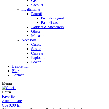
Geci
Sacouri
Incaltaminte
Pantofi
Pantofi eleganti
Pantofi casual
Adidasi & Sneackers
Ghete
Mocasini
Accesorii
Curele
Sosete
Cravate
Papioane
Boxeri
Despre noi
Blog
Contact
Meniu
Cauta
Favorite
Autentificare
Cos
0,00
lei