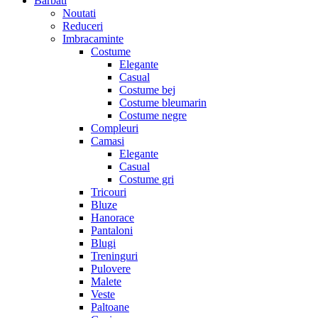
Barbati
Noutati
Reduceri
Imbracaminte
Costume
Elegante
Casual
Costume bej
Costume bleumarin
Costume negre
Compleuri
Camasi
Elegante
Casual
Costume gri
Tricouri
Bluze
Hanorace
Pantaloni
Blugi
Treninguri
Pulovere
Malete
Veste
Paltoane