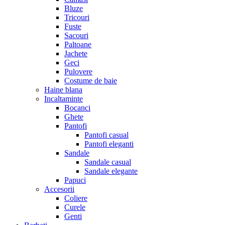
Bluze
Tricouri
Fuste
Sacouri
Paltoane
Jachete
Geci
Pulovere
Costume de baie
Haine blana
Incaltaminte
Bocanci
Ghete
Pantofi
Pantofi casual
Pantofi eleganti
Sandale
Sandale casual
Sandale elegante
Papuci
Accesorii
Coliere
Curele
Genti