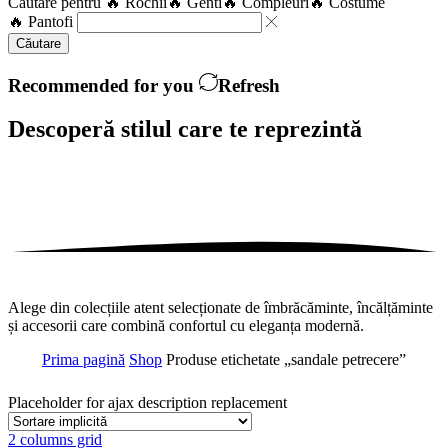
Căutare pentru
🔥 Rochii
🔥 Genti
🔥 Compleuri
🔥 Costume
🔥 Pantofi
Căutare
Recommended for you
Refresh
Descoperă stilul care te
reprezintă
Alege din colecțiile atent selecționate de îmbrăcăminte, încălțăminte
și accesorii care combină confortul cu eleganța modernă.
Prima pagină
Shop
Produse etichetate „sandale petrecere”
Placeholder for ajax description replacement
2 columns grid