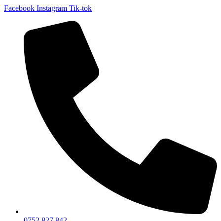
Facebook
Instagram
Tik-tok
0752 827 842