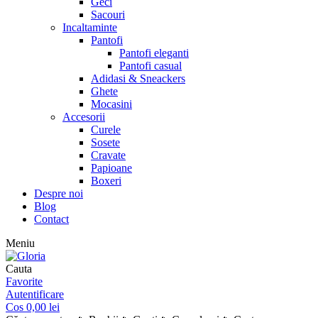
Geci
Sacouri
Incaltaminte
Pantofi
Pantofi eleganti
Pantofi casual
Adidasi & Sneackers
Ghete
Mocasini
Accesorii
Curele
Sosete
Cravate
Papioane
Boxeri
Despre noi
Blog
Contact
Meniu
Cauta
Favorite
Autentificare
Cos
0,00
lei