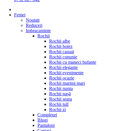
Femei
Noutati
Reduceri
Imbracaminte
Rochii
Rochii albe
Rochii botez
Rochii casual
Rochii cununie
Rochii cu maneci bufante
Rochii elegante
Rochii evenimente
Rochii ocazie
Rochii marimi mari
Rochii nunta
Rochii nașă
Rochii seara
Rochii tull
Rochii zi
Compleuri
Blugi
Pantaloni
Camasi