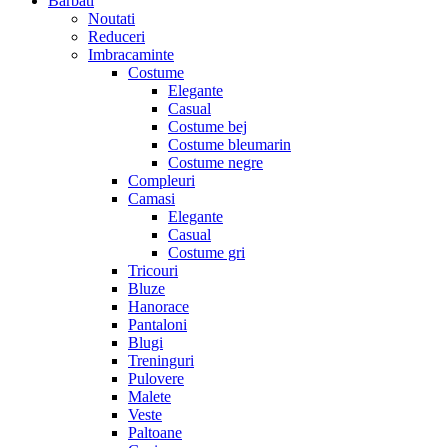
Barbati
Noutati
Reduceri
Imbracaminte
Costume
Elegante
Casual
Costume bej
Costume bleumarin
Costume negre
Compleuri
Camasi
Elegante
Casual
Costume gri
Tricouri
Bluze
Hanorace
Pantaloni
Blugi
Treninguri
Pulovere
Malete
Veste
Paltoane