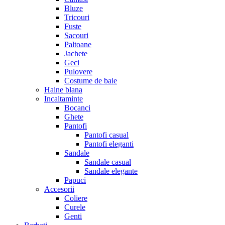
Bluze
Tricouri
Fuste
Sacouri
Paltoane
Jachete
Geci
Pulovere
Costume de baie
Haine blana
Incaltaminte
Bocanci
Ghete
Pantofi
Pantofi casual
Pantofi eleganti
Sandale
Sandale casual
Sandale elegante
Papuci
Accesorii
Coliere
Curele
Genti