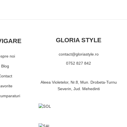
GLORIA STYLE
VIGARE
contact@gloriastyle.ro
spre noi
0752 827 842
Blog
Contact
Aleea Violetelor, Nr.8, Mun. Drobeta-Turnu
avorite
Severin, Jud. Mehedinti
cumparaturi