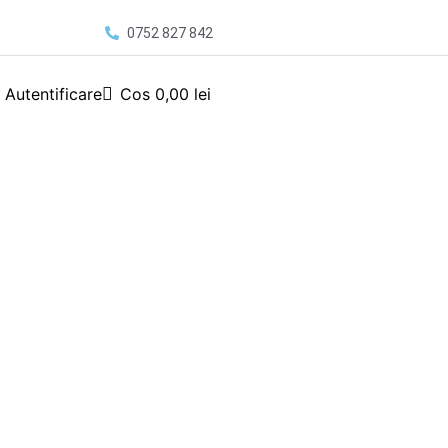
0752 827 842
Autentificare
Cos
0,00
lei