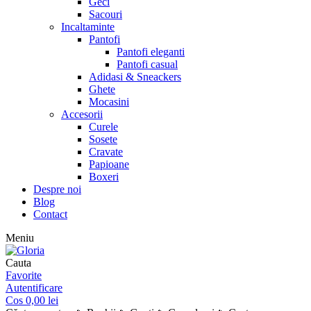
Geci
Sacouri
Incaltaminte
Pantofi
Pantofi eleganti
Pantofi casual
Adidasi & Sneackers
Ghete
Mocasini
Accesorii
Curele
Sosete
Cravate
Papioane
Boxeri
Despre noi
Blog
Contact
Meniu
Cauta
Favorite
Autentificare
Cos
0,00
lei