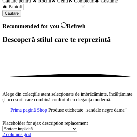
Căutare pentru
🔥 Rochii
🔥 Genti
🔥 Compleuri
🔥 Costume
🔥 Pantofi
Căutare
Recommended for you
Refresh
Descoperă stilul care te
reprezintă
Alege din colecțiile atent selecționate de îmbrăcăminte, încălțăminte
și accesorii care combină confortul cu eleganța modernă.
Prima pagină
Shop
Produse etichetate „sandale negre dama”
Placeholder for ajax description replacement
2 columns grid