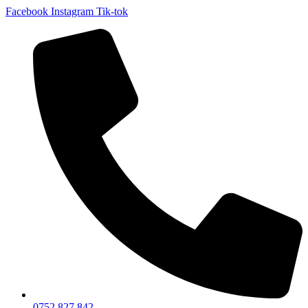
Facebook
Instagram
Tik-tok
0752 827 842