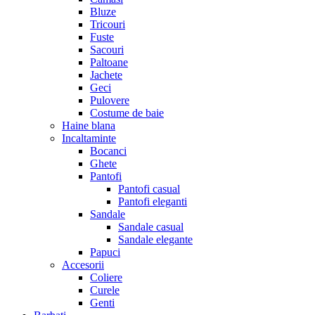
Bluze
Tricouri
Fuste
Sacouri
Paltoane
Jachete
Geci
Pulovere
Costume de baie
Haine blana
Incaltaminte
Bocanci
Ghete
Pantofi
Pantofi casual
Pantofi eleganti
Sandale
Sandale casual
Sandale elegante
Papuci
Accesorii
Coliere
Curele
Genti