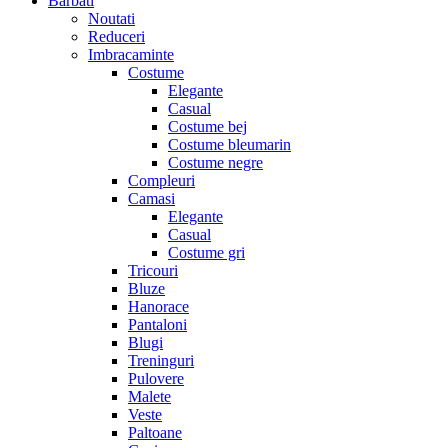
Barbati
Noutati
Reduceri
Imbracaminte
Costume
Elegante
Casual
Costume bej
Costume bleumarin
Costume negre
Compleuri
Camasi
Elegante
Casual
Costume gri
Tricouri
Bluze
Hanorace
Pantaloni
Blugi
Treninguri
Pulovere
Malete
Veste
Paltoane