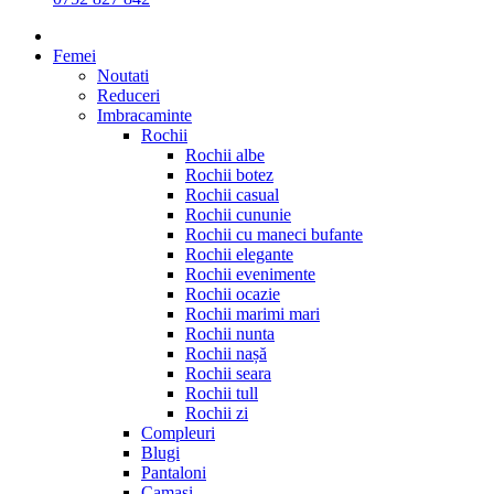
Femei
Noutati
Reduceri
Imbracaminte
Rochii
Rochii albe
Rochii botez
Rochii casual
Rochii cununie
Rochii cu maneci bufante
Rochii elegante
Rochii evenimente
Rochii ocazie
Rochii marimi mari
Rochii nunta
Rochii nașă
Rochii seara
Rochii tull
Rochii zi
Compleuri
Blugi
Pantaloni
Camasi