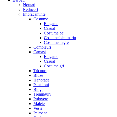
Barbati
Noutati
Reduceri
Imbracaminte
Costume
Elegante
Casual
Costume bej
Costume bleumarin
Costume negre
Compleuri
Camasi
Elegante
Casual
Costume gri
Tricouri
Bluze
Hanorace
Pantaloni
Blugi
Treninguri
Pulovere
Malete
Veste
Paltoane