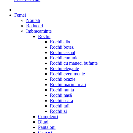
Femei
Noutati
Reduceri
Imbracaminte
Rochii
Rochii albe
Rochii botez
Rochii casual
Rochii cununie
Rochii cu maneci bufante
Rochii elegante
Rochii evenimente
Rochii ocazie
Rochii marimi mari
Rochii nunta
Rochii nașă
Rochii seara
Rochii tull
Rochii zi
Compleuri
Blugi
Pantaloni
Camasi