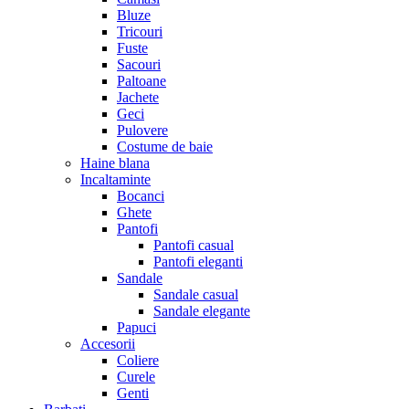
Bluze
Tricouri
Fuste
Sacouri
Paltoane
Jachete
Geci
Pulovere
Costume de baie
Haine blana
Incaltaminte
Bocanci
Ghete
Pantofi
Pantofi casual
Pantofi eleganti
Sandale
Sandale casual
Sandale elegante
Papuci
Accesorii
Coliere
Curele
Genti