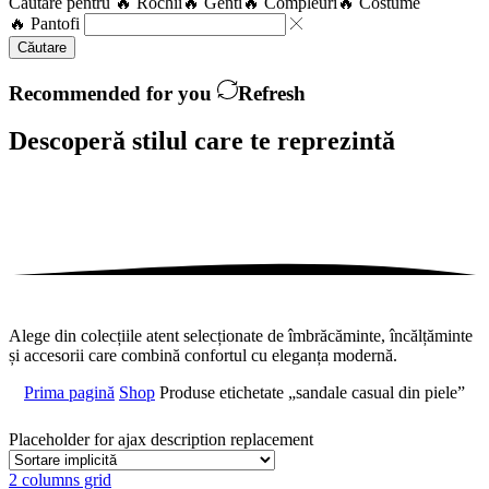
Căutare pentru
🔥 Rochii
🔥 Genti
🔥 Compleuri
🔥 Costume
🔥 Pantofi
Căutare
Recommended for you
Refresh
Descoperă stilul care te
reprezintă
Alege din colecțiile atent selecționate de îmbrăcăminte, încălțăminte
și accesorii care combină confortul cu eleganța modernă.
Prima pagină
Shop
Produse etichetate „sandale casual din piele”
Placeholder for ajax description replacement
2 columns grid