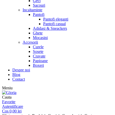
Geci
Sacouri
Incaltaminte
Pantofi
Pantofi eleganti
Pantofi casual
Adidasi & Sneackers
Ghete
Mocasini
Accesorii
Curele
Sosete
Cravate
Papioane
Boxeri
Despre noi
Blog
Contact
Meniu
Cauta
Favorite
Autentificare
Cos
0,00
lei