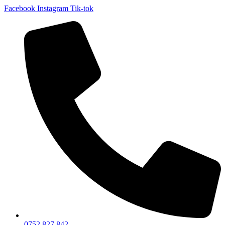
Facebook
Instagram
Tik-tok
0752 827 842