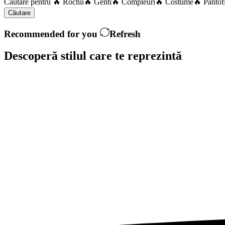
Căutare pentru
🔥 Rochii
🔥 Genti
🔥 Compleuri
🔥 Costume
🔥 Pantof
Căutare
Recommended for you
Refresh
Descoperă stilul care te
reprezintă