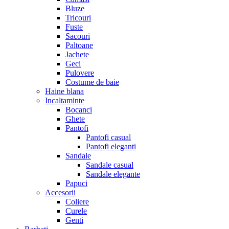
Bluze
Tricouri
Fuste
Sacouri
Paltoane
Jachete
Geci
Pulovere
Costume de baie
Haine blana
Incaltaminte
Bocanci
Ghete
Pantofi
Pantofi casual
Pantofi eleganti
Sandale
Sandale casual
Sandale elegante
Papuci
Accesorii
Coliere
Curele
Genti