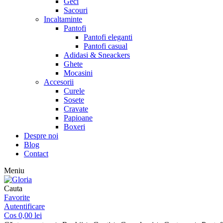
Geci
Sacouri
Incaltaminte
Pantofi
Pantofi eleganti
Pantofi casual
Adidasi & Sneackers
Ghete
Mocasini
Accesorii
Curele
Sosete
Cravate
Papioane
Boxeri
Despre noi
Blog
Contact
Meniu
Cauta
Favorite
Autentificare
Cos
0,00
lei