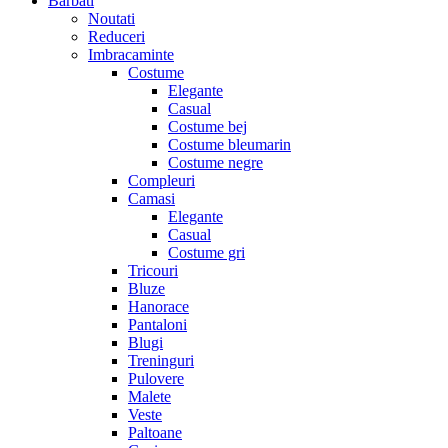
Barbati
Noutati
Reduceri
Imbracaminte
Costume
Elegante
Casual
Costume bej
Costume bleumarin
Costume negre
Compleuri
Camasi
Elegante
Casual
Costume gri
Tricouri
Bluze
Hanorace
Pantaloni
Blugi
Treninguri
Pulovere
Malete
Veste
Paltoane