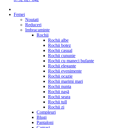
Femei
Noutati
Reduceri
Imbracaminte
Rochii
Rochii albe
Rochii botez
Rochii casual
Rochii cununie
Rochii cu maneci bufante
Rochii elegante
Rochii evenimente
Rochii ocazie
Rochii marimi mari
Rochii nunta
Rochii nașă
Rochii seara
Rochii tull
Rochii zi
Compleuri
Blugi
Pantaloni
Camasi