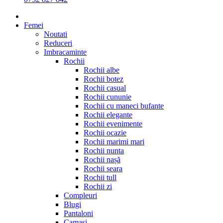
Femei
Noutati
Reduceri
Imbracaminte
Rochii
Rochii albe
Rochii botez
Rochii casual
Rochii cununie
Rochii cu maneci bufante
Rochii elegante
Rochii evenimente
Rochii ocazie
Rochii marimi mari
Rochii nunta
Rochii nașă
Rochii seara
Rochii tull
Rochii zi
Compleuri
Blugi
Pantaloni
Camasi