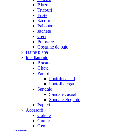
Bluze
Tricouri
Fuste
Sacouri
Paltoane
Jachete
Geci
Pulovere
Costume de baie
Haine blana
Incaltaminte
Bocanci
Ghete
Pantofi
Pantofi casual
Pantofi eleganti
Sandale
Sandale casual
Sandale elegante
Papuci
Accesorii
Coliere
Curele
Genti