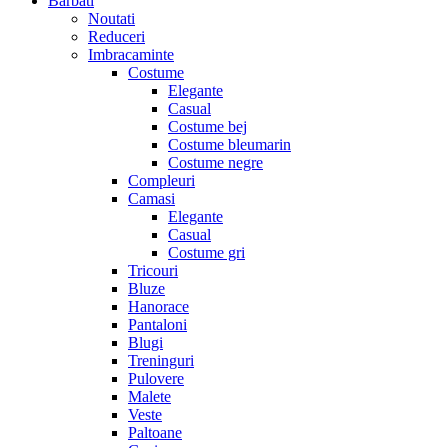
Barbati
Noutati
Reduceri
Imbracaminte
Costume
Elegante
Casual
Costume bej
Costume bleumarin
Costume negre
Compleuri
Camasi
Elegante
Casual
Costume gri
Tricouri
Bluze
Hanorace
Pantaloni
Blugi
Treninguri
Pulovere
Malete
Veste
Paltoane