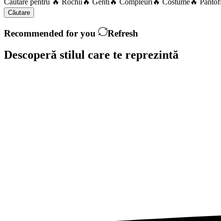
Căutare pentru
🔥 Rochii
🔥 Genti
🔥 Compleuri
🔥 Costume
🔥 Pantof
Căutare
Recommended for you
Refresh
Descoperă stilul care te
reprezintă