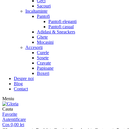
Geci
Sacouri
Incaltaminte
Pantofi
Pantofi eleganti
Pantofi casual
Adidasi & Sneackers
Ghete
Mocasini
Accesorii
Curele
Sosete
Cravate
Papioane
Boxeri
Despre noi
Blog
Contact
Meniu
Cauta
Favorite
Autentificare
Cos
0,00
lei