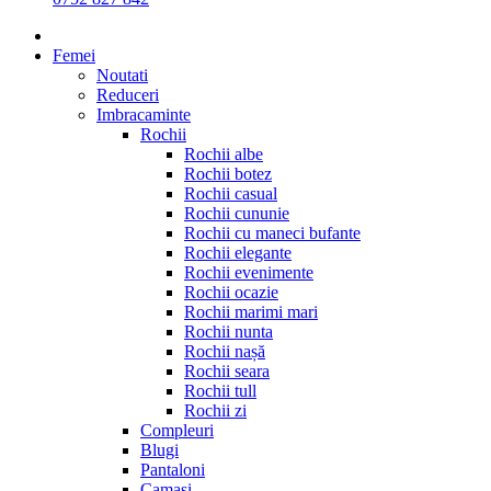
Femei
Noutati
Reduceri
Imbracaminte
Rochii
Rochii albe
Rochii botez
Rochii casual
Rochii cununie
Rochii cu maneci bufante
Rochii elegante
Rochii evenimente
Rochii ocazie
Rochii marimi mari
Rochii nunta
Rochii nașă
Rochii seara
Rochii tull
Rochii zi
Compleuri
Blugi
Pantaloni
Camasi