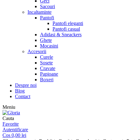
Geci
Sacouri
Incaltaminte
Pantofi
Pantofi eleganti
Pantofi casual
Adidasi & Sneackers
Ghete
Mocasini
Accesorii
Curele
Sosete
Cravate
Papioane
Boxeri
Despre noi
Blog
Contact
Meniu
Cauta
Favorite
Autentificare
Cos
0,00
lei