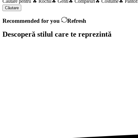
Căutare pentru
🔥 Rochii
🔥 Genti
🔥 Compleuri
🔥 Costume
🔥 Pantof
Căutare
Recommended for you
Refresh
Descoperă stilul care te
reprezintă