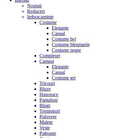
Barbati
Noutati
Reduceri
Imbracaminte
Costume
Elegante
Casual
Costume bej
Costume bleumarin
Costume negre
Compleuri
Camasi
Elegante
Casual
Costume gri
Tricouri
Bluze
Hanorace
Pantaloni
Blugi
Treninguri
Pulovere
Malete
Veste
Paltoane