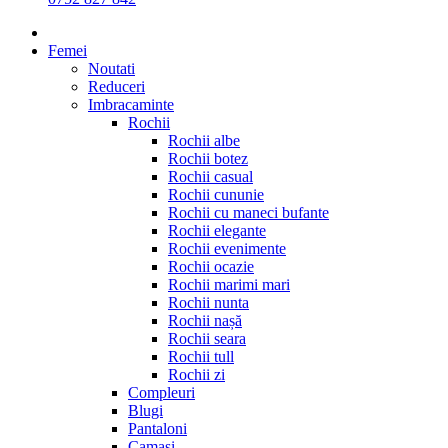
Femei
Noutati
Reduceri
Imbracaminte
Rochii
Rochii albe
Rochii botez
Rochii casual
Rochii cununie
Rochii cu maneci bufante
Rochii elegante
Rochii evenimente
Rochii ocazie
Rochii marimi mari
Rochii nunta
Rochii nașă
Rochii seara
Rochii tull
Rochii zi
Compleuri
Blugi
Pantaloni
Camasi