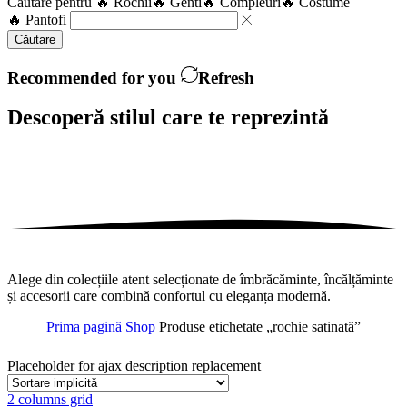
Căutare pentru
🔥 Rochii
🔥 Genti
🔥 Compleuri
🔥 Costume
🔥 Pantofi
Căutare
Recommended for you
Refresh
Descoperă stilul care te
reprezintă
Alege din colecțiile atent selecționate de îmbrăcăminte, încălțăminte
și accesorii care combină confortul cu eleganța modernă.
Prima pagină
Shop
Produse etichetate „rochie satinată”
Placeholder for ajax description replacement
2 columns grid