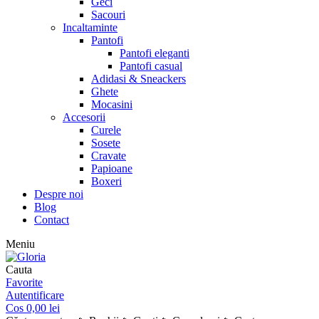
Geci
Sacouri
Incaltaminte
Pantofi
Pantofi eleganti
Pantofi casual
Adidasi & Sneackers
Ghete
Mocasini
Accesorii
Curele
Sosete
Cravate
Papioane
Boxeri
Despre noi
Blog
Contact
Meniu
Cauta
Favorite
Autentificare
Cos
0,00
lei