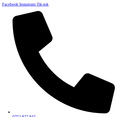
Facebook
Instagram
Tik-tok
0752 827 842