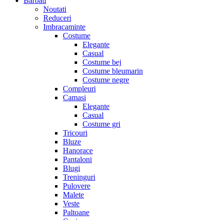
Barbati
Noutati
Reduceri
Imbracaminte
Costume
Elegante
Casual
Costume bej
Costume bleumarin
Costume negre
Compleuri
Camasi
Elegante
Casual
Costume gri
Tricouri
Bluze
Hanorace
Pantaloni
Blugi
Treninguri
Pulovere
Malete
Veste
Paltoane