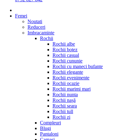
Femei
Noutati
Reduceri
Imbracaminte
Rochii
Rochii albe
Rochii botez
Rochii casual
Rochii cununie
Rochii cu maneci bufante
Rochii elegante
Rochii evenimente
Rochii ocazie
Rochii marimi mari
Rochii nunta
Rochii nașă
Rochii seara
Rochii tull
Rochii zi
Compleuri
Blugi
Pantaloni
Camasi