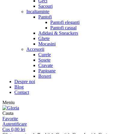
Geci
Sacouri
Incaltaminte
Pantofi
Pantofi eleganti
Pantofi casual
Adidasi & Sneackers
Ghete
Mocasini
Accesorii
Curele
Sosete
Cravate
Papioane
Boxeri
Despre noi
Blog
Contact
Meniu
Cauta
Favorite
Autentificare
Cos
0,00
lei