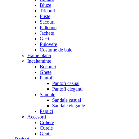
Bluze
Tricouri
Fuste
Sacouri
Paltoane
Jachete
Geci
Pulovere
Costume de baie
Haine blana
Incaltaminte
Bocanci
Ghete
Pantofi
Pantofi casual
Pantofi eleganti
Sandale
Sandale casual
Sandale elegante
Papuci
Accesorii
Coliere
Curele
Genti