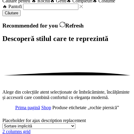
Căutare pentru
🔥 Rochii
🔥 Genti
🔥 Compleuri
🔥 Costume
🔥 Pantofi
Căutare
Recommended for you
Refresh
Descoperă stilul care te
reprezintă
Alege din colecțiile atent selecționate de îmbrăcăminte, încălțăminte
și accesorii care combină confortul cu eleganța modernă.
Prima pagină
Shop
Produse etichetate „rochie piersică”
Placeholder for ajax description replacement
2 columns grid