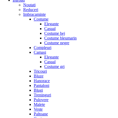
Barbati
Noutati
Reduceri
Imbracaminte
Costume
Elegante
Casual
Costume bej
Costume bleumarin
Costume negre
Compleuri
Camasi
Elegante
Casual
Costume gri
Tricouri
Bluze
Hanorace
Pantaloni
Blugi
Treninguri
Pulovere
Malete
Veste
Paltoane