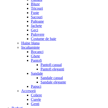
Bluze
Tricouri
Fuste
Sacouri
Paltoane
Jachete
Geci
Pulovere
Costume de baie
Haine blana
Incaltaminte
Bocanci
Ghete
Pantofi
Pantofi casual
Pantofi eleganti
Sandale
Sandale casual
Sandale elegante
Papuci
Accesorii
Coliere
Curele
Genti