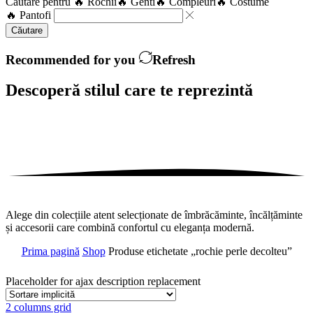
Căutare pentru
🔥 Rochii
🔥 Genti
🔥 Compleuri
🔥 Costume
🔥 Pantofi
Căutare
Recommended for you
Refresh
Descoperă stilul care te
reprezintă
Alege din colecțiile atent selecționate de îmbrăcăminte, încălțăminte
și accesorii care combină confortul cu eleganța modernă.
Prima pagină
Shop
Produse etichetate „rochie perle decolteu”
Placeholder for ajax description replacement
2 columns grid