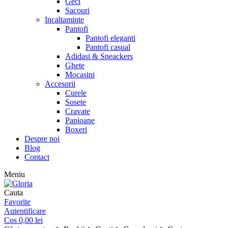
Geci
Sacouri
Incaltaminte
Pantofi
Pantofi eleganti
Pantofi casual
Adidasi & Sneackers
Ghete
Mocasini
Accesorii
Curele
Sosete
Cravate
Papioane
Boxeri
Despre noi
Blog
Contact
Meniu
Cauta
Favorite
Autentificare
Cos
0,00
lei