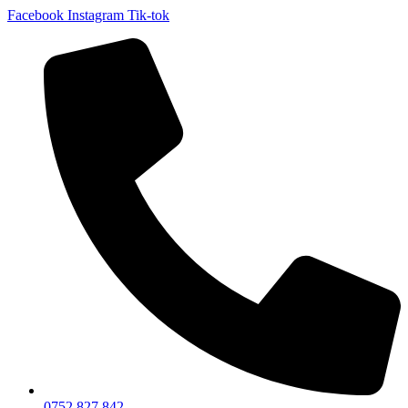
Facebook
Instagram
Tik-tok
0752 827 842