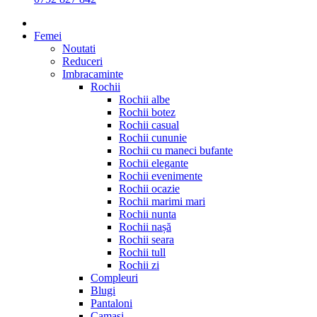
Femei
Noutati
Reduceri
Imbracaminte
Rochii
Rochii albe
Rochii botez
Rochii casual
Rochii cununie
Rochii cu maneci bufante
Rochii elegante
Rochii evenimente
Rochii ocazie
Rochii marimi mari
Rochii nunta
Rochii nașă
Rochii seara
Rochii tull
Rochii zi
Compleuri
Blugi
Pantaloni
Camasi