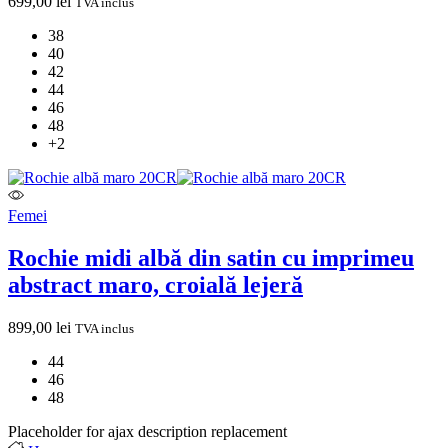
699,00
lei
TVA inclus
38
40
42
44
46
48
+2
Femei
Rochie midi albă din satin cu imprimeu
abstract maro, croială lejeră
899,00
lei
TVA inclus
44
46
48
Placeholder for ajax description replacement