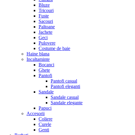
Bluze
Tricouri
Fuste
Sacouri
Paltoane
Jachete
Geci
Pulovere
Costume de baie
Haine blana
Incaltaminte
Bocanci
Ghete
Pantofi
Pantofi casual
Pantofi eleganti
Sandale
Sandale casual
Sandale elegante
Papuci
Accesorii
Coliere
Curele
Genti