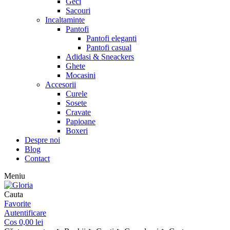
Geci
Sacouri
Incaltaminte
Pantofi
Pantofi eleganti
Pantofi casual
Adidasi & Sneackers
Ghete
Mocasini
Accesorii
Curele
Sosete
Cravate
Papioane
Boxeri
Despre noi
Blog
Contact
Meniu
Cauta
Favorite
Autentificare
Cos
0,00
lei