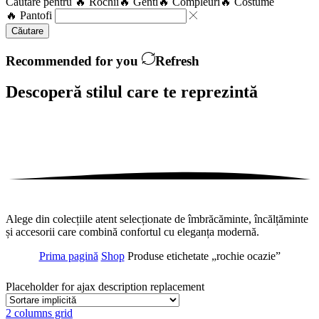
Căutare pentru
🔥 Rochii
🔥 Genti
🔥 Compleuri
🔥 Costume
🔥 Pantofi
Căutare
Recommended for you
Refresh
Descoperă stilul care te
reprezintă
Alege din colecțiile atent selecționate de îmbrăcăminte, încălțăminte
și accesorii care combină confortul cu eleganța modernă.
Prima pagină
Shop
Produse etichetate „rochie ocazie”
Placeholder for ajax description replacement
2 columns grid