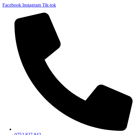
Facebook
Instagram
Tik-tok
0752 827 842