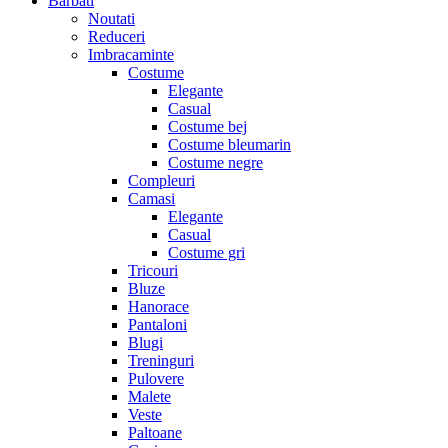
Barbati
Noutati
Reduceri
Imbracaminte
Costume
Elegante
Casual
Costume bej
Costume bleumarin
Costume negre
Compleuri
Camasi
Elegante
Casual
Costume gri
Tricouri
Bluze
Hanorace
Pantaloni
Blugi
Treninguri
Pulovere
Malete
Veste
Paltoane