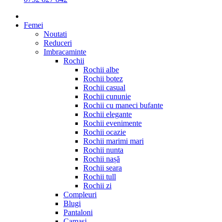
Femei
Noutati
Reduceri
Imbracaminte
Rochii
Rochii albe
Rochii botez
Rochii casual
Rochii cununie
Rochii cu maneci bufante
Rochii elegante
Rochii evenimente
Rochii ocazie
Rochii marimi mari
Rochii nunta
Rochii nașă
Rochii seara
Rochii tull
Rochii zi
Compleuri
Blugi
Pantaloni
Camasi