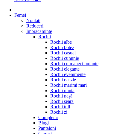
Femei
Noutati
Reduceri
Imbracaminte
Rochii
Rochii albe
Rochii botez
Rochii casual
Rochii cununie
Rochii cu maneci bufante
Rochii elegante
Rochii evenimente
Rochii ocazie
Rochii marimi mari
Rochii nunta
Rochii nașă
Rochii seara
Rochii tull
Rochii zi
Compleuri
Blugi
Pantaloni
Camasi