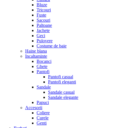
Bluze
Tricouri
Fuste
Sacouri
Paltoane
Jachete
Geci
Pulovere
Costume de baie
Haine blana
Incaltaminte
Bocanci
Ghete
Pantofi
Pantofi casual
Pantofi eleganti
Sandale
Sandale casual
Sandale elegante
Papuci
Accesorii
Coliere
Curele
Genti