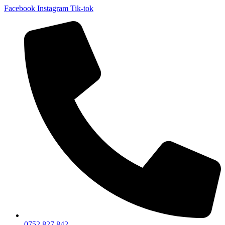
Facebook
Instagram
Tik-tok
0752 827 842