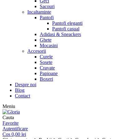
Geci
Sacouri
Incaltaminte
Pantofi
Pantofi eleganti
Pantofi casual
Adidasi & Sneackers
Ghete
Mocasini
Accesorii
Curele
Sosete
Cravate
Papioane
Boxeri
Despre noi
Blog
Contact
Meniu
Cauta
Favorite
Autentificare
Cos
0,00
lei