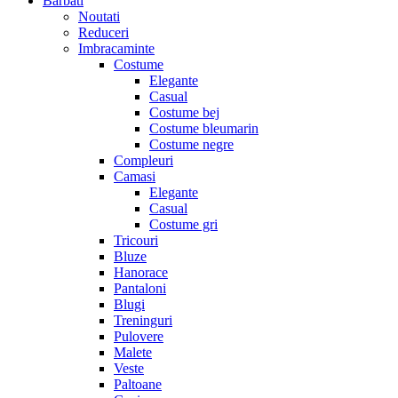
Barbati
Noutati
Reduceri
Imbracaminte
Costume
Elegante
Casual
Costume bej
Costume bleumarin
Costume negre
Compleuri
Camasi
Elegante
Casual
Costume gri
Tricouri
Bluze
Hanorace
Pantaloni
Blugi
Treninguri
Pulovere
Malete
Veste
Paltoane