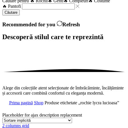
Căutare pentru
🔥 Rochii
🔥 Genti
🔥 Compleuri
🔥 Costume
🔥 Pantofi
Căutare
Recommended for you
Refresh
Descoperă stilul care te
reprezintă
Alege din colecțiile atent selecționate de îmbrăcăminte, încălțăminte
și accesorii care combină confortul cu eleganța modernă.
Prima pagină
Shop
Produse etichetate „rochie lycra lucioasa”
Placeholder for ajax description replacement
2 columns grid