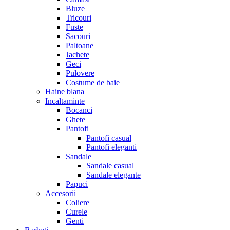
Bluze
Tricouri
Fuste
Sacouri
Paltoane
Jachete
Geci
Pulovere
Costume de baie
Haine blana
Incaltaminte
Bocanci
Ghete
Pantofi
Pantofi casual
Pantofi eleganti
Sandale
Sandale casual
Sandale elegante
Papuci
Accesorii
Coliere
Curele
Genti