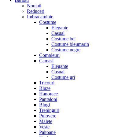
Barbati
Noutati
Reduceri
Imbracaminte
Costume
Elegante
Casual
Costume bej
Costume bleumarin
Costume negre
Compleuri
Camasi
Elegante
Casual
Costume gri
Tricouri
Bluze
Hanorace
Pantaloni
Blugi
Treninguri
Pulovere
Malete
Veste
Paltoane