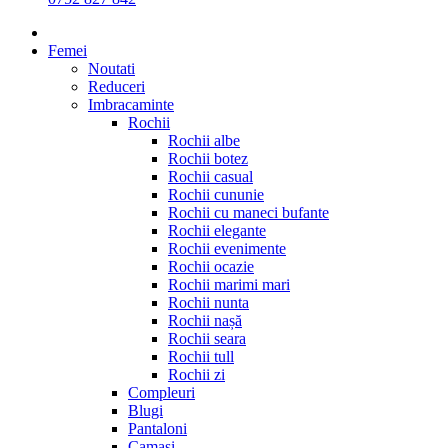
Femei
Noutati
Reduceri
Imbracaminte
Rochii
Rochii albe
Rochii botez
Rochii casual
Rochii cununie
Rochii cu maneci bufante
Rochii elegante
Rochii evenimente
Rochii ocazie
Rochii marimi mari
Rochii nunta
Rochii nașă
Rochii seara
Rochii tull
Rochii zi
Compleuri
Blugi
Pantaloni
Camasi