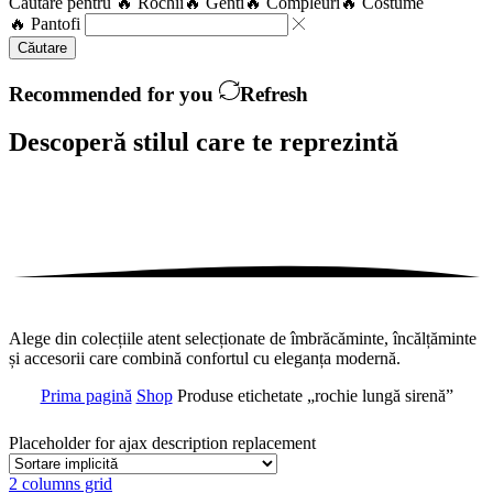
Căutare pentru
🔥 Rochii
🔥 Genti
🔥 Compleuri
🔥 Costume
🔥 Pantofi
Căutare
Recommended for you
Refresh
Descoperă stilul care te
reprezintă
Alege din colecțiile atent selecționate de îmbrăcăminte, încălțăminte
și accesorii care combină confortul cu eleganța modernă.
Prima pagină
Shop
Produse etichetate „rochie lungă sirenă”
Placeholder for ajax description replacement
2 columns grid