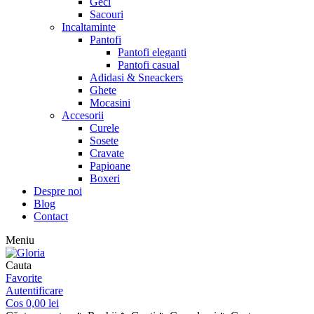
Geci
Sacouri
Incaltaminte
Pantofi
Pantofi eleganti
Pantofi casual
Adidasi & Sneackers
Ghete
Mocasini
Accesorii
Curele
Sosete
Cravate
Papioane
Boxeri
Despre noi
Blog
Contact
Meniu
Cauta
Favorite
Autentificare
Cos
0,00
lei