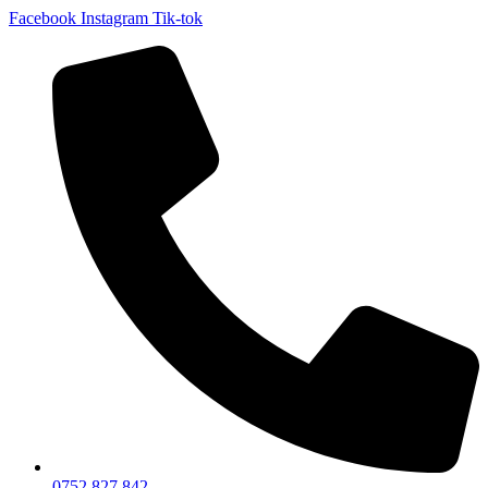
Facebook
Instagram
Tik-tok
0752 827 842