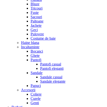
Bluze
Tricouri
Fuste
Sacouri
Paltoane
Jachete
Geci
Pulovere
Costume de baie
Haine blana
Incaltaminte
Bocanci
Ghete
Pantofi
Pantofi casual
Pantofi eleganti
Sandale
Sandale casual
Sandale elegante
Papuci
Accesorii
Coliere
Curele
Genti