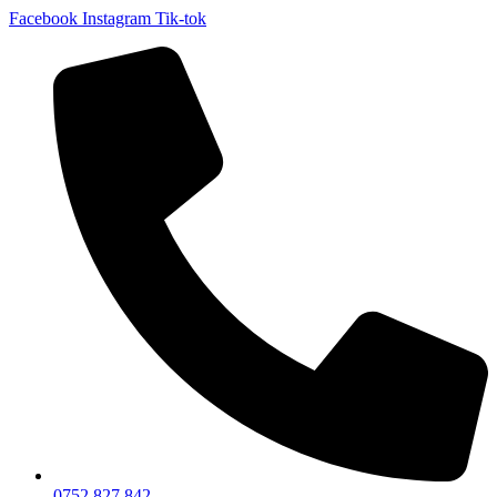
Facebook
Instagram
Tik-tok
0752 827 842