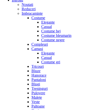
Barbati
Noutati
Reduceri
Imbracaminte
Costume
Elegante
Casual
Costume bej
Costume bleumarin
Costume negre
Compleuri
Camasi
Elegante
Casual
Costume gri
Tricouri
Bluze
Hanorace
Pantaloni
Blugi
Treninguri
Pulovere
Malete
Veste
Paltoane