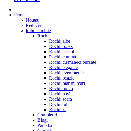
Femei
Noutati
Reduceri
Imbracaminte
Rochii
Rochii albe
Rochii botez
Rochii casual
Rochii cununie
Rochii cu maneci bufante
Rochii elegante
Rochii evenimente
Rochii ocazie
Rochii marimi mari
Rochii nunta
Rochii nașă
Rochii seara
Rochii tull
Rochii zi
Compleuri
Blugi
Pantaloni
Camasi