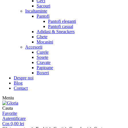
Geci
Sacouri
Incaltaminte
Pantofi
Pantofi eleganti
Pantofi casual
Adidasi & Sneackers
Ghete
Mocasini
Accesorii
Curele
Sosete
Cravate
Papioane
Boxeri
Despre noi
Blog
Contact
Meniu
Cauta
Favorite
Autentificare
Cos
0,00
lei