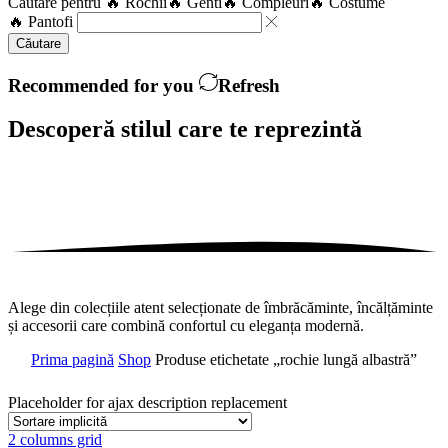
Căutare pentru
🔥 Rochii
🔥 Genti
🔥 Compleuri
🔥 Costume
🔥 Pantofi
Căutare
Recommended for you
Refresh
Descoperă stilul care te
reprezintă
Alege din colecțiile atent selecționate de îmbrăcăminte, încălțăminte
și accesorii care combină confortul cu eleganța modernă.
Prima pagină
Shop
Produse etichetate „rochie lungă albastră”
Placeholder for ajax description replacement
2 columns grid