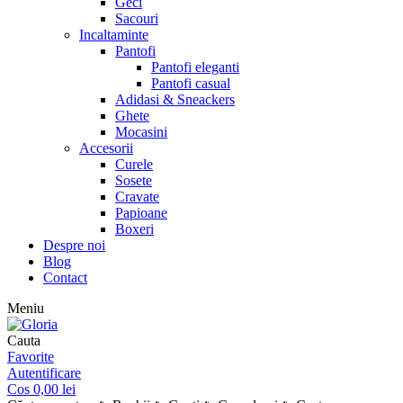
Geci
Sacouri
Incaltaminte
Pantofi
Pantofi eleganti
Pantofi casual
Adidasi & Sneackers
Ghete
Mocasini
Accesorii
Curele
Sosete
Cravate
Papioane
Boxeri
Despre noi
Blog
Contact
Meniu
Cauta
Favorite
Autentificare
Cos
0,00
lei