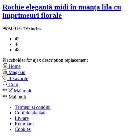
Rochie elegantă midi în nuanța lila cu
imprimeuri florale
999,00
lei
TVA inclus
42
44
48
Placeholder for ajax description replacement
Home
Magazin
0
Favorite
Cont
Mai mult
Mai mult
Termeni si conditii
Confidentialitate
Livrare
Returnare
Cookies