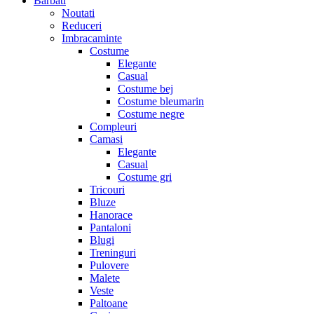
Barbati
Noutati
Reduceri
Imbracaminte
Costume
Elegante
Casual
Costume bej
Costume bleumarin
Costume negre
Compleuri
Camasi
Elegante
Casual
Costume gri
Tricouri
Bluze
Hanorace
Pantaloni
Blugi
Treninguri
Pulovere
Malete
Veste
Paltoane