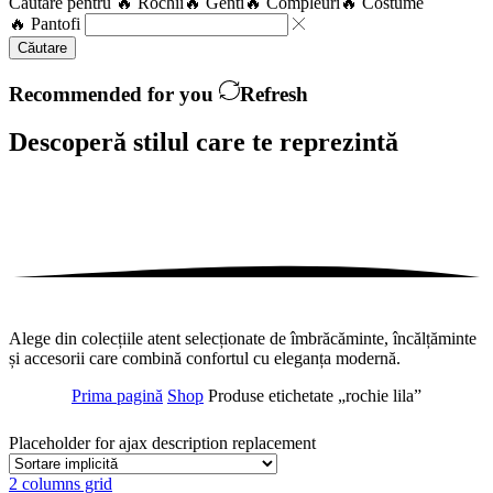
Căutare pentru
🔥 Rochii
🔥 Genti
🔥 Compleuri
🔥 Costume
🔥 Pantofi
Căutare
Recommended for you
Refresh
Descoperă stilul care te
reprezintă
Alege din colecțiile atent selecționate de îmbrăcăminte, încălțăminte
și accesorii care combină confortul cu eleganța modernă.
Prima pagină
Shop
Produse etichetate „rochie lila”
Placeholder for ajax description replacement
2 columns grid