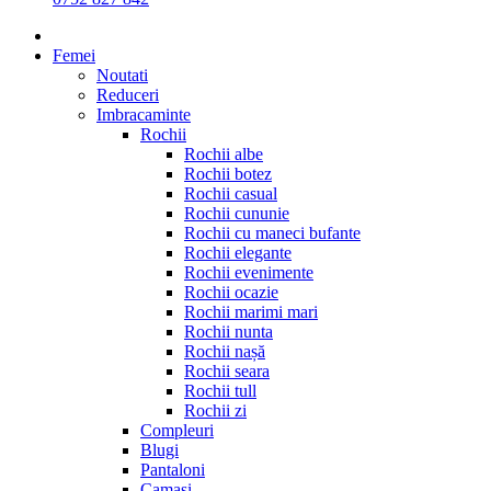
Femei
Noutati
Reduceri
Imbracaminte
Rochii
Rochii albe
Rochii botez
Rochii casual
Rochii cununie
Rochii cu maneci bufante
Rochii elegante
Rochii evenimente
Rochii ocazie
Rochii marimi mari
Rochii nunta
Rochii nașă
Rochii seara
Rochii tull
Rochii zi
Compleuri
Blugi
Pantaloni
Camasi