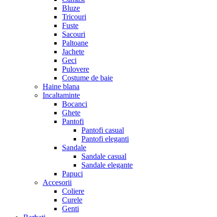
Bluze
Tricouri
Fuste
Sacouri
Paltoane
Jachete
Geci
Pulovere
Costume de baie
Haine blana
Incaltaminte
Bocanci
Ghete
Pantofi
Pantofi casual
Pantofi eleganti
Sandale
Sandale casual
Sandale elegante
Papuci
Accesorii
Coliere
Curele
Genti