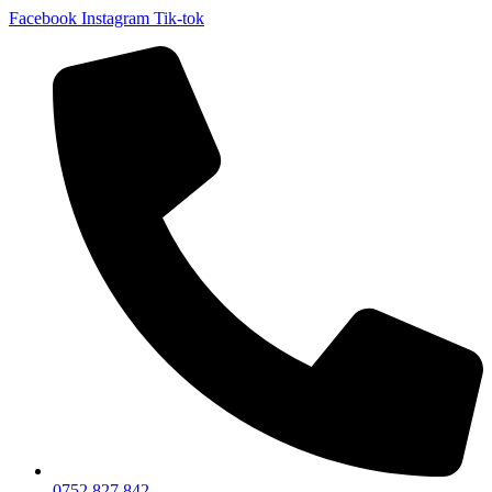
Facebook
Instagram
Tik-tok
0752 827 842