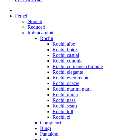
Femei
Noutati
Reduceri
Imbracaminte
Rochii
Rochii albe
Rochii botez
Rochii casual
Rochii cununie
Rochii cu maneci bufante
Rochii elegante
Rochii evenimente
Rochii ocazie
Rochii marimi mari
Rochii nunta
Rochii nașă
Rochii seara
Rochii tull
Rochii zi
Compleuri
Blugi
Pantaloni
Camasi