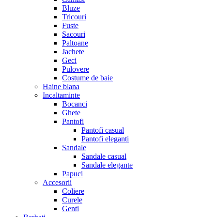
Bluze
Tricouri
Fuste
Sacouri
Paltoane
Jachete
Geci
Pulovere
Costume de baie
Haine blana
Incaltaminte
Bocanci
Ghete
Pantofi
Pantofi casual
Pantofi eleganti
Sandale
Sandale casual
Sandale elegante
Papuci
Accesorii
Coliere
Curele
Genti