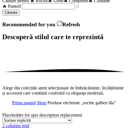
Căutare pentru
🔥 Rochii
🔥 Genti
🔥 Compleuri
🔥 Costume
🔥 Pantofi
Căutare
Recommended for you
Refresh
Descoperă stilul care te
reprezintă
Alege din colecțiile atent selecționate de îmbrăcăminte, încălțăminte
și accesorii care combină confortul cu eleganța modernă.
Prima pagină
Shop
Produse etichetate „rochie galben lila”
Placeholder for ajax description replacement
2 columns grid