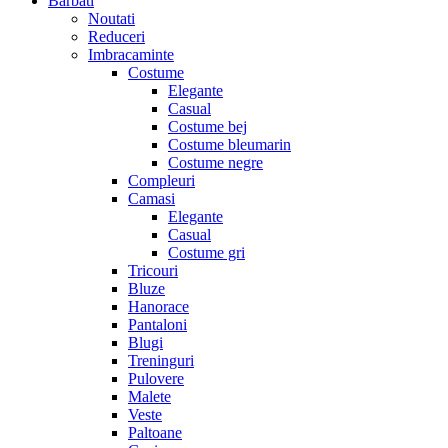
Barbati
Noutati
Reduceri
Imbracaminte
Costume
Elegante
Casual
Costume bej
Costume bleumarin
Costume negre
Compleuri
Camasi
Elegante
Casual
Costume gri
Tricouri
Bluze
Hanorace
Pantaloni
Blugi
Treninguri
Pulovere
Malete
Veste
Paltoane