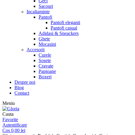
Geci
Sacouri
Incaltaminte
Pantofi
Pantofi eleganti
Pantofi casual
Adidasi & Sneackers
Ghete
Mocasini
Accesorii
Curele
Sosete
Cravate
Papioane
Boxeri
Despre noi
Blog
Contact
Meniu
Cauta
Favorite
Autentificare
Cos
0,00
lei