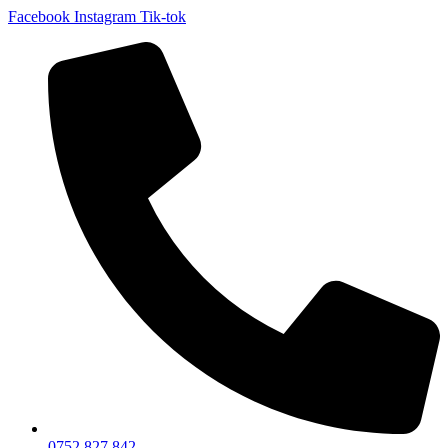
Facebook
Instagram
Tik-tok
0752 827 842