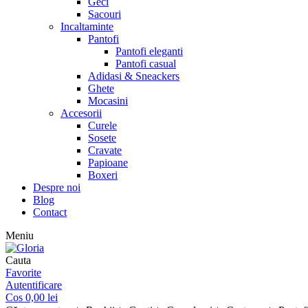
Geci
Sacouri
Incaltaminte
Pantofi
Pantofi eleganti
Pantofi casual
Adidasi & Sneackers
Ghete
Mocasini
Accesorii
Curele
Sosete
Cravate
Papioane
Boxeri
Despre noi
Blog
Contact
Meniu
Cauta
Favorite
Autentificare
Cos
0,00
lei