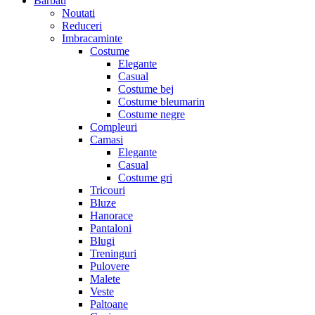
Barbati
Noutati
Reduceri
Imbracaminte
Costume
Elegante
Casual
Costume bej
Costume bleumarin
Costume negre
Compleuri
Camasi
Elegante
Casual
Costume gri
Tricouri
Bluze
Hanorace
Pantaloni
Blugi
Treninguri
Pulovere
Malete
Veste
Paltoane