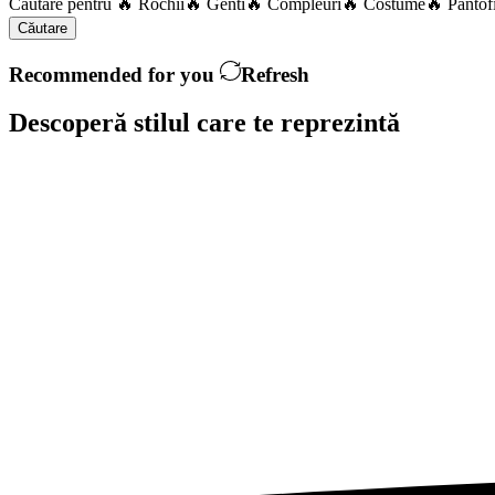
Căutare pentru
🔥 Rochii
🔥 Genti
🔥 Compleuri
🔥 Costume
🔥 Pantof
Căutare
Recommended for you
Refresh
Descoperă stilul care te
reprezintă