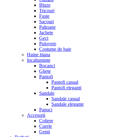
Bluze
Tricouri
Fuste
Sacouri
Paltoane
Jachete
Geci
Pulovere
Costume de baie
Haine blana
Incaltaminte
Bocanci
Ghete
Pantofi
Pantofi casual
Pantofi eleganti
Sandale
Sandale casual
Sandale elegante
Papuci
Accesorii
Coliere
Curele
Genti