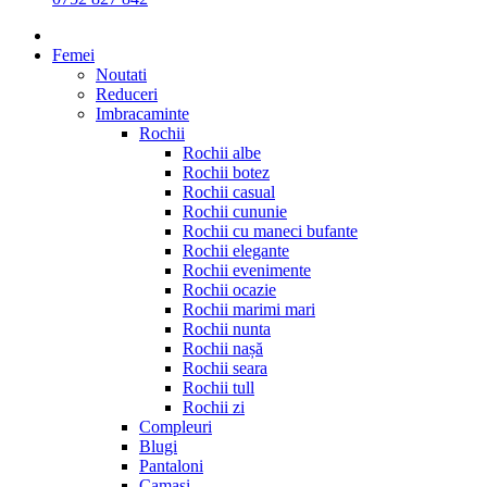
Femei
Noutati
Reduceri
Imbracaminte
Rochii
Rochii albe
Rochii botez
Rochii casual
Rochii cununie
Rochii cu maneci bufante
Rochii elegante
Rochii evenimente
Rochii ocazie
Rochii marimi mari
Rochii nunta
Rochii nașă
Rochii seara
Rochii tull
Rochii zi
Compleuri
Blugi
Pantaloni
Camasi