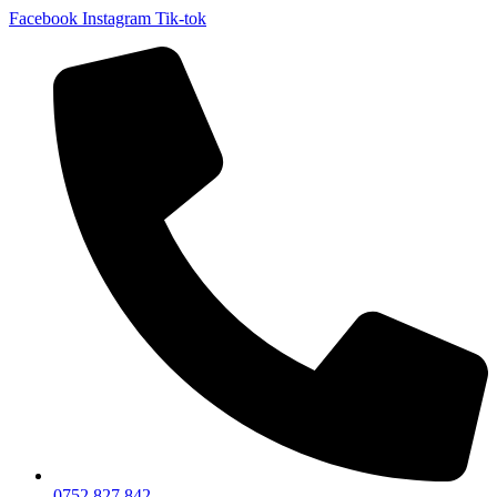
Facebook
Instagram
Tik-tok
0752 827 842