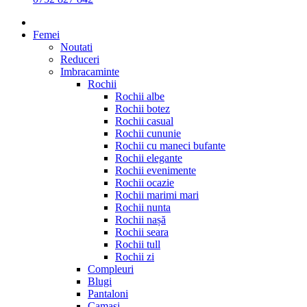
Femei
Noutati
Reduceri
Imbracaminte
Rochii
Rochii albe
Rochii botez
Rochii casual
Rochii cununie
Rochii cu maneci bufante
Rochii elegante
Rochii evenimente
Rochii ocazie
Rochii marimi mari
Rochii nunta
Rochii nașă
Rochii seara
Rochii tull
Rochii zi
Compleuri
Blugi
Pantaloni
Camasi