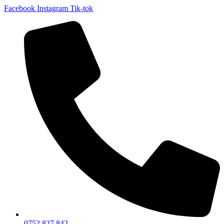
Facebook
Instagram
Tik-tok
0752 827 842