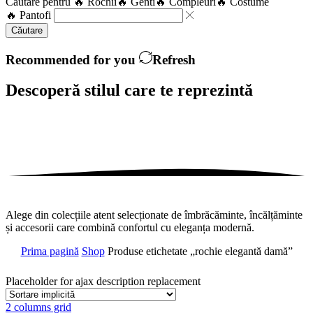
Căutare pentru
🔥 Rochii
🔥 Genti
🔥 Compleuri
🔥 Costume
🔥 Pantofi
Căutare
Recommended for you
Refresh
Descoperă stilul care te
reprezintă
Alege din colecțiile atent selecționate de îmbrăcăminte, încălțăminte
și accesorii care combină confortul cu eleganța modernă.
Prima pagină
Shop
Produse etichetate „rochie elegantă damă”
Placeholder for ajax description replacement
2 columns grid