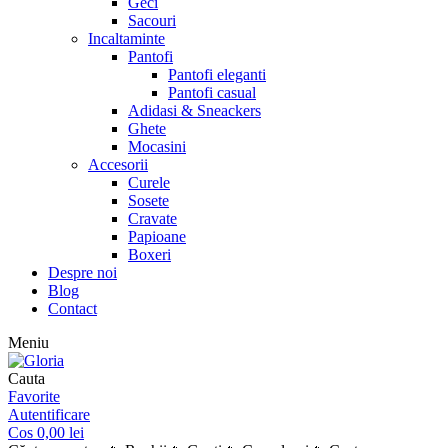
Geci
Sacouri
Incaltaminte
Pantofi
Pantofi eleganti
Pantofi casual
Adidasi & Sneackers
Ghete
Mocasini
Accesorii
Curele
Sosete
Cravate
Papioane
Boxeri
Despre noi
Blog
Contact
Meniu
Cauta
Favorite
Autentificare
Cos
0,00
lei