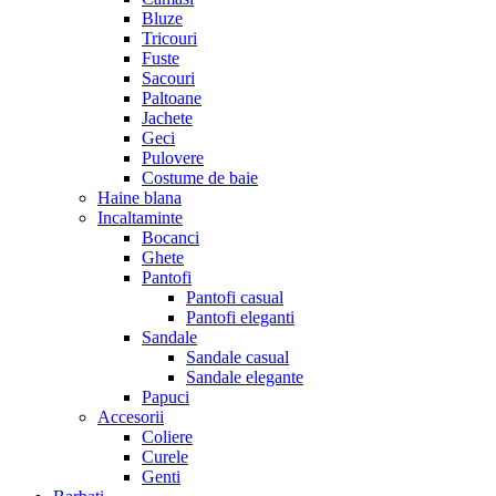
Bluze
Tricouri
Fuste
Sacouri
Paltoane
Jachete
Geci
Pulovere
Costume de baie
Haine blana
Incaltaminte
Bocanci
Ghete
Pantofi
Pantofi casual
Pantofi eleganti
Sandale
Sandale casual
Sandale elegante
Papuci
Accesorii
Coliere
Curele
Genti