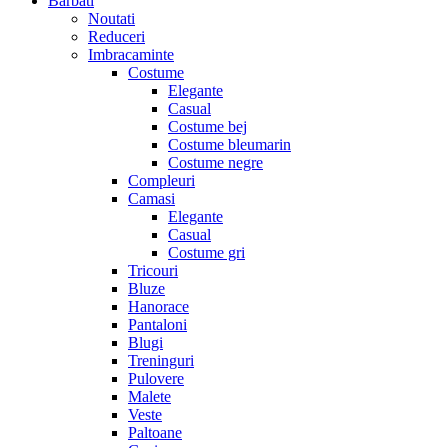
Barbati
Noutati
Reduceri
Imbracaminte
Costume
Elegante
Casual
Costume bej
Costume bleumarin
Costume negre
Compleuri
Camasi
Elegante
Casual
Costume gri
Tricouri
Bluze
Hanorace
Pantaloni
Blugi
Treninguri
Pulovere
Malete
Veste
Paltoane