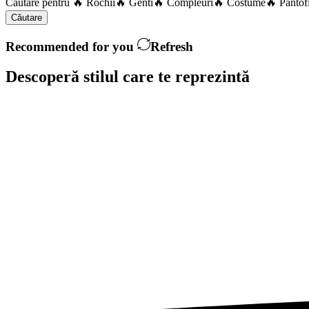
Căutare pentru
🔥 Rochii
🔥 Genti
🔥 Compleuri
🔥 Costume
🔥 Pantof
Căutare
Recommended for you
Refresh
Descoperă stilul care te
reprezintă