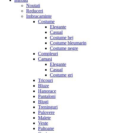
Barbati
Noutati
Reduceri
Imbracaminte
Costume
Elegante
Casual
Costume bej
Costume bleumarin
Costume negre
Compleuri
Camasi
Elegante
Casual
Costume gri
Tricouri
Bluze
Hanorace
Pantaloni
Blugi
Treninguri
Pulovere
Malete
Veste
Paltoane