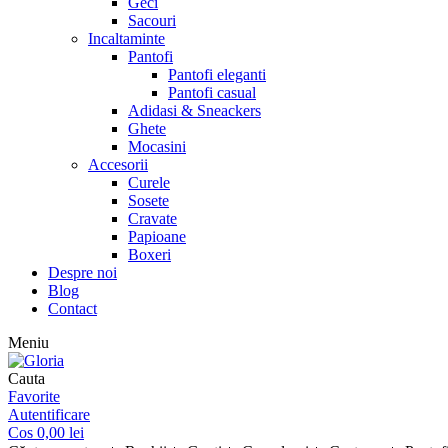
Geci
Sacouri
Incaltaminte
Pantofi
Pantofi eleganti
Pantofi casual
Adidasi & Sneackers
Ghete
Mocasini
Accesorii
Curele
Sosete
Cravate
Papioane
Boxeri
Despre noi
Blog
Contact
Meniu
Cauta
Favorite
Autentificare
Cos
0,00
lei