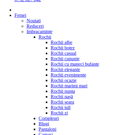
Femei
Noutati
Reduceri
Imbracaminte
Rochii
Rochii albe
Rochii botez
Rochii casual
Rochii cununie
Rochii cu maneci bufante
Rochii elegante
Rochii evenimente
Rochii ocazie
Rochii marimi mari
Rochii nunta
Rochii nașă
Rochii seara
Rochii tull
Rochii zi
Compleuri
Blugi
Pantaloni
Camasi