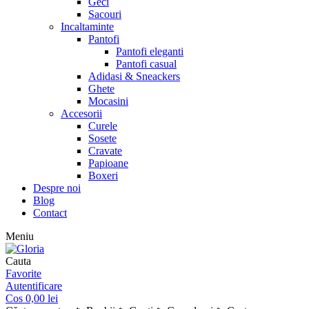
Geci
Sacouri
Incaltaminte
Pantofi
Pantofi eleganti
Pantofi casual
Adidasi & Sneackers
Ghete
Mocasini
Accesorii
Curele
Sosete
Cravate
Papioane
Boxeri
Despre noi
Blog
Contact
Meniu
Cauta
Favorite
Autentificare
Cos
0,00
lei