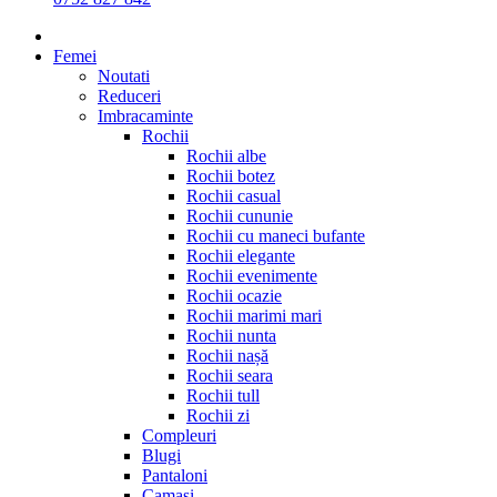
Femei
Noutati
Reduceri
Imbracaminte
Rochii
Rochii albe
Rochii botez
Rochii casual
Rochii cununie
Rochii cu maneci bufante
Rochii elegante
Rochii evenimente
Rochii ocazie
Rochii marimi mari
Rochii nunta
Rochii nașă
Rochii seara
Rochii tull
Rochii zi
Compleuri
Blugi
Pantaloni
Camasi