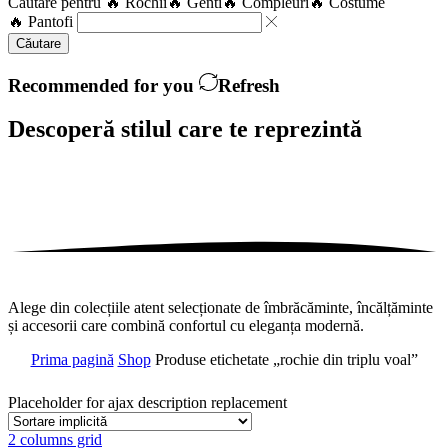
Căutare pentru
🔥 Rochii
🔥 Genti
🔥 Compleuri
🔥 Costume
🔥 Pantofi
Căutare
Recommended for you
Refresh
Descoperă stilul care te
reprezintă
Alege din colecțiile atent selecționate de îmbrăcăminte, încălțăminte
și accesorii care combină confortul cu eleganța modernă.
Prima pagină
Shop
Produse etichetate „rochie din triplu voal”
Placeholder for ajax description replacement
2 columns grid