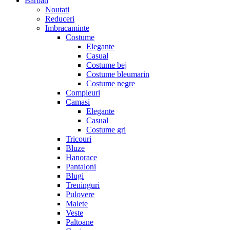
Barbati
Noutati
Reduceri
Imbracaminte
Costume
Elegante
Casual
Costume bej
Costume bleumarin
Costume negre
Compleuri
Camasi
Elegante
Casual
Costume gri
Tricouri
Bluze
Hanorace
Pantaloni
Blugi
Treninguri
Pulovere
Malete
Veste
Paltoane