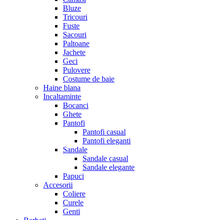
Bluze
Tricouri
Fuste
Sacouri
Paltoane
Jachete
Geci
Pulovere
Costume de baie
Haine blana
Incaltaminte
Bocanci
Ghete
Pantofi
Pantofi casual
Pantofi eleganti
Sandale
Sandale casual
Sandale elegante
Papuci
Accesorii
Coliere
Curele
Genti