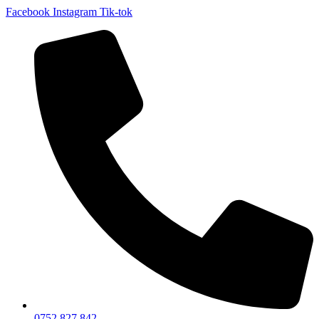
Facebook
Instagram
Tik-tok
0752 827 842