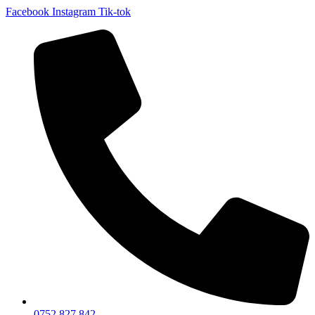
Facebook
Instagram
Tik-tok
0752 827 842