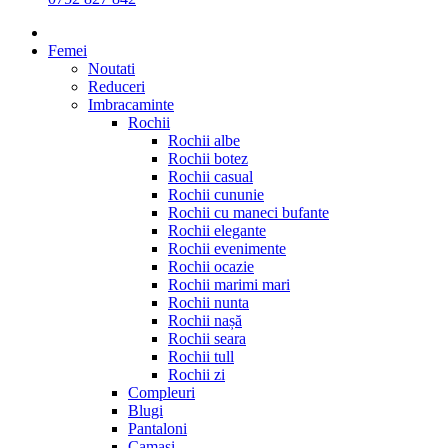
Femei
Noutati
Reduceri
Imbracaminte
Rochii
Rochii albe
Rochii botez
Rochii casual
Rochii cununie
Rochii cu maneci bufante
Rochii elegante
Rochii evenimente
Rochii ocazie
Rochii marimi mari
Rochii nunta
Rochii nașă
Rochii seara
Rochii tull
Rochii zi
Compleuri
Blugi
Pantaloni
Camasi