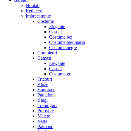
Barbati
Noutati
Reduceri
Imbracaminte
Costume
Elegante
Casual
Costume bej
Costume bleumarin
Costume negre
Compleuri
Camasi
Elegante
Casual
Costume gri
Tricouri
Bluze
Hanorace
Pantaloni
Blugi
Treninguri
Pulovere
Malete
Veste
Paltoane