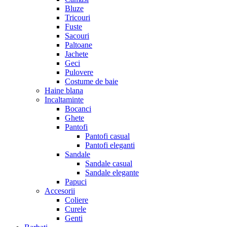
Bluze
Tricouri
Fuste
Sacouri
Paltoane
Jachete
Geci
Pulovere
Costume de baie
Haine blana
Incaltaminte
Bocanci
Ghete
Pantofi
Pantofi casual
Pantofi eleganti
Sandale
Sandale casual
Sandale elegante
Papuci
Accesorii
Coliere
Curele
Genti