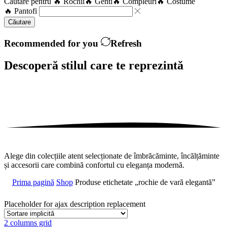
Căutare pentru
🔥 Rochii
🔥 Genti
🔥 Compleuri
🔥 Costume
🔥 Pantofi
Căutare
Recommended for you
Refresh
Descoperă stilul care te
reprezintă
Alege din colecțiile atent selecționate de îmbrăcăminte, încălțăminte
și accesorii care combină confortul cu eleganța modernă.
Prima pagină
Shop
Produse etichetate „rochie de vară elegantă”
Placeholder for ajax description replacement
2 columns grid