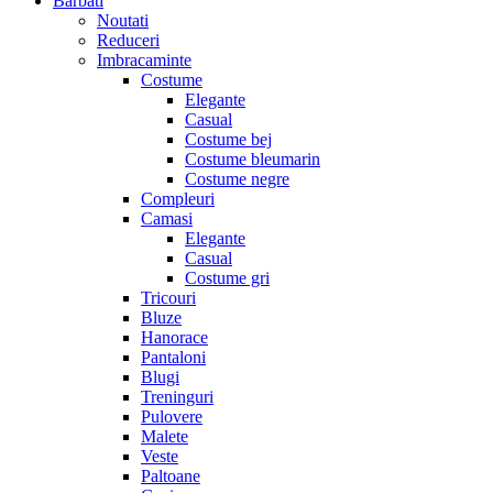
Barbati
Noutati
Reduceri
Imbracaminte
Costume
Elegante
Casual
Costume bej
Costume bleumarin
Costume negre
Compleuri
Camasi
Elegante
Casual
Costume gri
Tricouri
Bluze
Hanorace
Pantaloni
Blugi
Treninguri
Pulovere
Malete
Veste
Paltoane