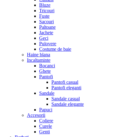
Bluze
Tricouri
Fuste
Sacouri
Paltoane
Jachete
Geci
Pulovere
Costume de baie
Haine blana
Incaltaminte
Bocanci
Ghete
Pantofi
Pantofi casual
Pantofi eleganti
Sandale
Sandale casual
Sandale elegante
Papuci
Accesorii
Coliere
Curele
Genti