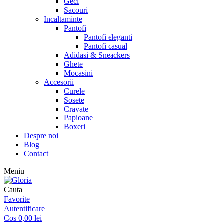
Geci
Sacouri
Incaltaminte
Pantofi
Pantofi eleganti
Pantofi casual
Adidasi & Sneackers
Ghete
Mocasini
Accesorii
Curele
Sosete
Cravate
Papioane
Boxeri
Despre noi
Blog
Contact
Meniu
Cauta
Favorite
Autentificare
Cos
0,00
lei