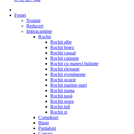
Femei
Noutati
Reduceri
Imbracaminte
Rochii
Rochii albe
Rochii botez
Rochii casual
Rochii cununie
Rochii cu maneci bufante
Rochii elegante
Rochii evenimente
Rochii ocazie
Rochii marimi mari
Rochii nunta
Rochii nașă
Rochii seara
Rochii tull
Rochii zi
Compleuri
Blugi
Pantaloni
Camasi