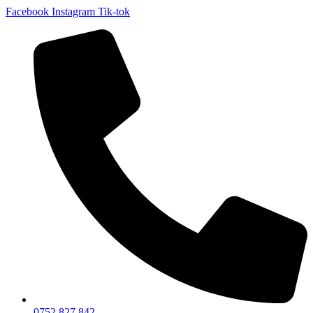
Facebook
Instagram
Tik-tok
0752 827 842