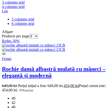
3 columns grid
4 columns grid
List
5 columns grid
6 columns grid
Afişare
Products per page
Redus 30%
Femei
Rochie damă albastră mulată cu mâneci –
elegantă și modernă
649,00
lei
Prețul inițial a fost: 649,00 lei.
454,00
lei
Prețul curent este:
454,00 lei.
TVA inclus
40
42
46