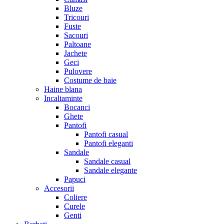
Bluze
Tricouri
Fuste
Sacouri
Paltoane
Jachete
Geci
Pulovere
Costume de baie
Haine blana
Incaltaminte
Bocanci
Ghete
Pantofi
Pantofi casual
Pantofi eleganti
Sandale
Sandale casual
Sandale elegante
Papuci
Accesorii
Coliere
Curele
Genti