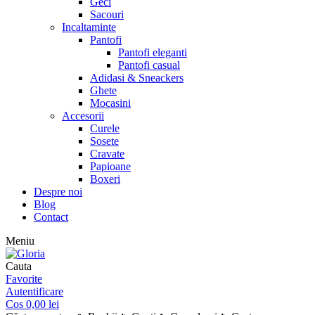
Geci
Sacouri
Incaltaminte
Pantofi
Pantofi eleganti
Pantofi casual
Adidasi & Sneackers
Ghete
Mocasini
Accesorii
Curele
Sosete
Cravate
Papioane
Boxeri
Despre noi
Blog
Contact
Meniu
Cauta
Favorite
Autentificare
Cos
0,00
lei