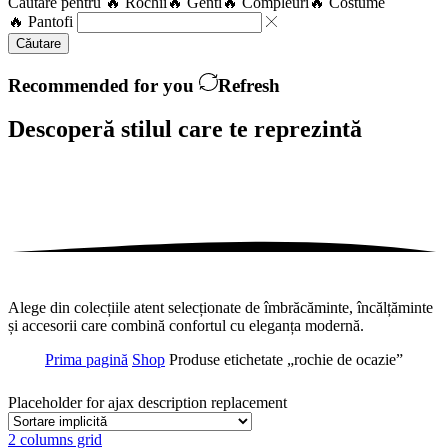
Căutare pentru
🔥 Rochii
🔥 Genti
🔥 Compleuri
🔥 Costume
🔥 Pantofi
Căutare
Recommended for you
Refresh
Descoperă stilul care te
reprezintă
Alege din colecțiile atent selecționate de îmbrăcăminte, încălțăminte
și accesorii care combină confortul cu eleganța modernă.
Prima pagină
Shop
Produse etichetate „rochie de ocazie”
Placeholder for ajax description replacement
2 columns grid