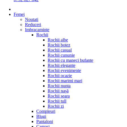
Femei
Noutati
Reduceri
Imbracaminte
Rochii
Rochii albe
Rochii botez
Rochii casual
Rochii cununie
Rochii cu maneci bufante
Rochii elegante
Rochii evenimente
Rochii ocazie
Rochii marimi mari
Rochii nunta
Rochii nașă
Rochii seara
Rochii tull
Rochii zi
Compleuri
Blugi
Pantaloni
Camasi