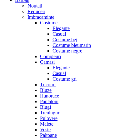
Barbati
Noutati
Reduceri
Imbracaminte
Costume
Elegante
Casual
Costume bej
Costume bleumarin
Costume negre
Compleuri
Camasi
Elegante
Casual
Costume gri
Tricouri
Bluze
Hanorace
Pantaloni
Blugi
Treninguri
Pulovere
Malete
Veste
Paltoane