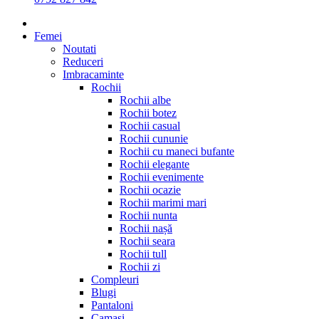
Femei
Noutati
Reduceri
Imbracaminte
Rochii
Rochii albe
Rochii botez
Rochii casual
Rochii cununie
Rochii cu maneci bufante
Rochii elegante
Rochii evenimente
Rochii ocazie
Rochii marimi mari
Rochii nunta
Rochii nașă
Rochii seara
Rochii tull
Rochii zi
Compleuri
Blugi
Pantaloni
Camasi