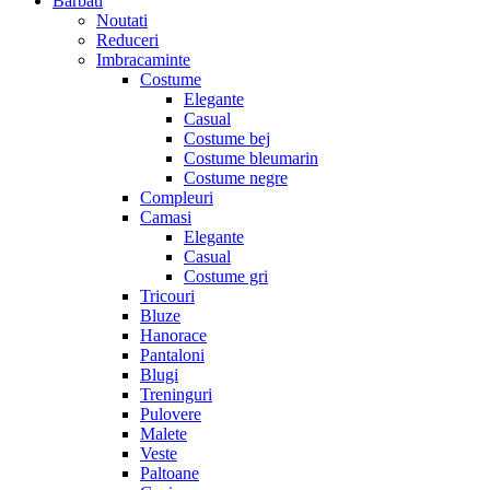
Barbati
Noutati
Reduceri
Imbracaminte
Costume
Elegante
Casual
Costume bej
Costume bleumarin
Costume negre
Compleuri
Camasi
Elegante
Casual
Costume gri
Tricouri
Bluze
Hanorace
Pantaloni
Blugi
Treninguri
Pulovere
Malete
Veste
Paltoane