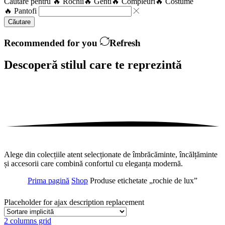
Căutare pentru
🔥 Rochii
🔥 Genti
🔥 Compleuri
🔥 Costume
🔥 Pantofi
Căutare
Recommended for you
Refresh
Descoperă stilul care te
reprezintă
Alege din colecțiile atent selecționate de îmbrăcăminte, încălțăminte
și accesorii care combină confortul cu eleganța modernă.
Prima pagină
Shop
Produse etichetate „rochie de lux”
Placeholder for ajax description replacement
2 columns grid