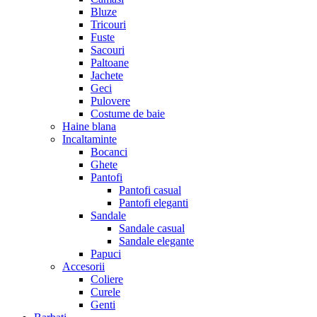
Bluze
Tricouri
Fuste
Sacouri
Paltoane
Jachete
Geci
Pulovere
Costume de baie
Haine blana
Incaltaminte
Bocanci
Ghete
Pantofi
Pantofi casual
Pantofi eleganti
Sandale
Sandale casual
Sandale elegante
Papuci
Accesorii
Coliere
Curele
Genti