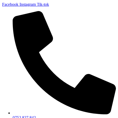
Facebook
Instagram
Tik-tok
0752 827 842