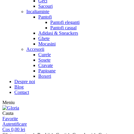
Geci
Sacouri
Incaltaminte
Pantofi
Pantofi eleganti
Pantofi casual
Adidasi & Sneackers
Ghete
Mocasini
Accesorii
Curele
Sosete
Cravate
Papioane
Boxeri
Despre noi
Blog
Contact
Meniu
Cauta
Favorite
Autentificare
Cos
0,00
lei