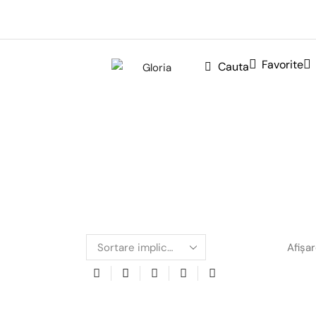
Favorite
Cauta
Afişa