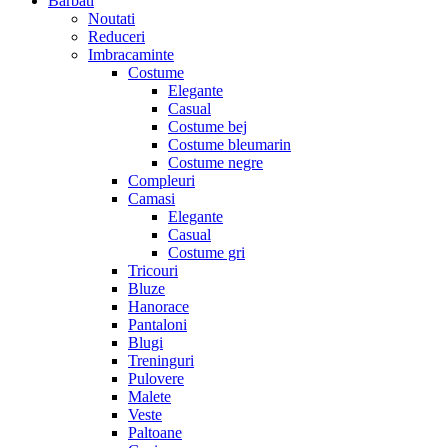
Barbati
Noutati
Reduceri
Imbracaminte
Costume
Elegante
Casual
Costume bej
Costume bleumarin
Costume negre
Compleuri
Camasi
Elegante
Casual
Costume gri
Tricouri
Bluze
Hanorace
Pantaloni
Blugi
Treninguri
Pulovere
Malete
Veste
Paltoane