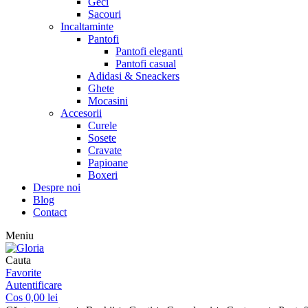
Geci
Sacouri
Incaltaminte
Pantofi
Pantofi eleganti
Pantofi casual
Adidasi & Sneackers
Ghete
Mocasini
Accesorii
Curele
Sosete
Cravate
Papioane
Boxeri
Despre noi
Blog
Contact
Meniu
Cauta
Favorite
Autentificare
Cos
0,00
lei