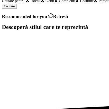
Căutare pentru
🔥 Rochii
🔥 Genti
🔥 Compleuri
🔥 Costume
🔥 Pantof
Căutare
Recommended for you
Refresh
Descoperă stilul care te
reprezintă