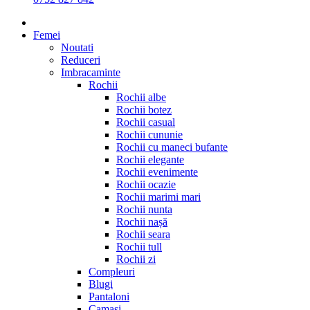
Femei
Noutati
Reduceri
Imbracaminte
Rochii
Rochii albe
Rochii botez
Rochii casual
Rochii cununie
Rochii cu maneci bufante
Rochii elegante
Rochii evenimente
Rochii ocazie
Rochii marimi mari
Rochii nunta
Rochii nașă
Rochii seara
Rochii tull
Rochii zi
Compleuri
Blugi
Pantaloni
Camasi