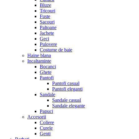
Bluze
Tricouri
Fuste
Sacouri
Paltoane
Jachete
Geci
Pulovere
Costume de baie
Haine blana
Incaltaminte
Bocanci
Ghete
Pantofi
Pantofi casual
Pantofi eleganti
Sandale
Sandale casual
Sandale elegante
Papuci
Accesorii
Coliere
Curele
Genti