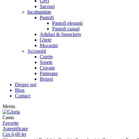
Geci
Sacouri
Incaltaminte
Pantofi
Pantofi eleganti
Pantofi casual
Adidasi & Sneackers
Ghete
Mocasini
Accesorii
Curele
Sosete
Cravate
Papioane
Boxeri
Despre noi
Blog
Contact
Meniu
Cauta
Favorite
Autentificare
Cos
0,00
lei