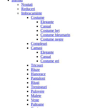
Barbati
Noutati
Reduceri
Imbracaminte
Costume
Elegante
Casual
Costume bej
Costume bleumarin
Costume negre
Compleuri
Camasi
Elegante
Casual
Costume gri
Tricouri
Bluze
Hanorace
Pantaloni
Blugi
Treninguri
Pulovere
Malete
Veste
Paltoane