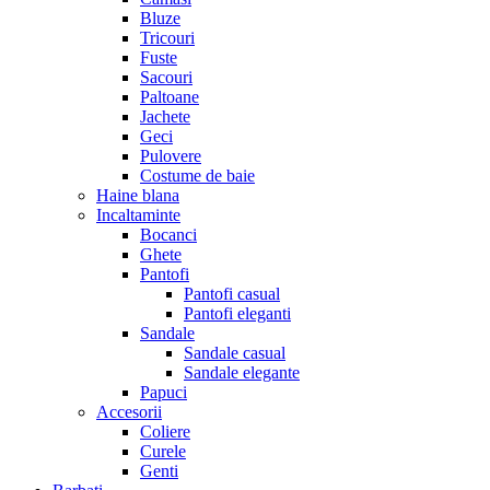
Bluze
Tricouri
Fuste
Sacouri
Paltoane
Jachete
Geci
Pulovere
Costume de baie
Haine blana
Incaltaminte
Bocanci
Ghete
Pantofi
Pantofi casual
Pantofi eleganti
Sandale
Sandale casual
Sandale elegante
Papuci
Accesorii
Coliere
Curele
Genti