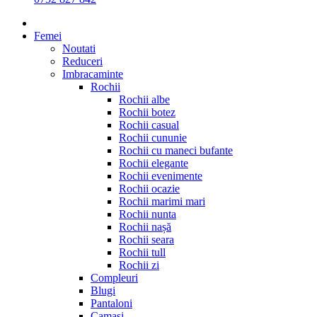
Femei
Noutati
Reduceri
Imbracaminte
Rochii
Rochii albe
Rochii botez
Rochii casual
Rochii cununie
Rochii cu maneci bufante
Rochii elegante
Rochii evenimente
Rochii ocazie
Rochii marimi mari
Rochii nunta
Rochii nașă
Rochii seara
Rochii tull
Rochii zi
Compleuri
Blugi
Pantaloni
Camasi