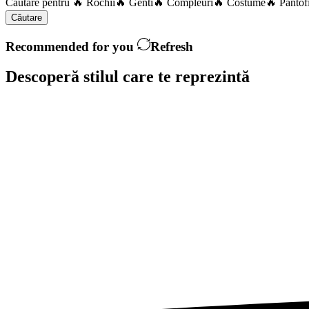
Căutare pentru
🔥 Rochii
🔥 Genti
🔥 Compleuri
🔥 Costume
🔥 Pantof
Căutare
Recommended for you
Refresh
Descoperă stilul care te
reprezintă