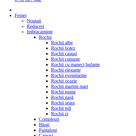
Femei
Noutati
Reduceri
Imbracaminte
Rochii
Rochii albe
Rochii botez
Rochii casual
Rochii cununie
Rochii cu maneci bufante
Rochii elegante
Rochii evenimente
Rochii ocazie
Rochii marimi mari
Rochii nunta
Rochii nașă
Rochii seara
Rochii tull
Rochii zi
Compleuri
Blugi
Pantaloni
Camasi