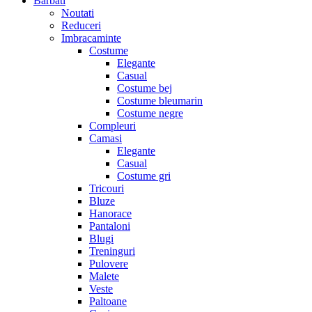
Barbati
Noutati
Reduceri
Imbracaminte
Costume
Elegante
Casual
Costume bej
Costume bleumarin
Costume negre
Compleuri
Camasi
Elegante
Casual
Costume gri
Tricouri
Bluze
Hanorace
Pantaloni
Blugi
Treninguri
Pulovere
Malete
Veste
Paltoane