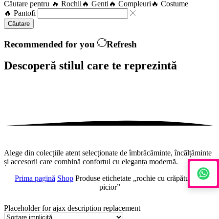
Căutare pentru
🔥 Rochii
🔥 Genti
🔥 Compleuri
🔥 Costume
🔥 Pantofi
Căutare
Recommended for you
Refresh
Descoperă stilul care te
reprezintă
Alege din colecțiile atent selecționate de îmbrăcăminte, încălțăminte
și accesorii care combină confortul cu eleganța modernă.
Prima pagină
Shop
Produse etichetate „rochie cu crăpătură pe
picior”
Placeholder for ajax description replacement