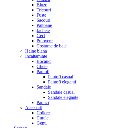
Bluze
Tricouri
Fuste
Sacouri
Paltoane
Jachete
Geci
Pulovere
Costume de baie
Haine blana
Incaltaminte
Bocanci
Ghete
Pantofi
Pantofi casual
Pantofi eleganti
Sandale
Sandale casual
Sandale elegante
Papuci
Accesorii
Coliere
Curele
Genti