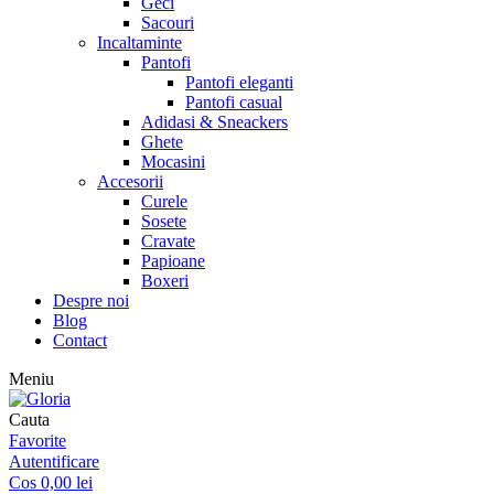
Geci
Sacouri
Incaltaminte
Pantofi
Pantofi eleganti
Pantofi casual
Adidasi & Sneackers
Ghete
Mocasini
Accesorii
Curele
Sosete
Cravate
Papioane
Boxeri
Despre noi
Blog
Contact
Meniu
Cauta
Favorite
Autentificare
Cos
0,00
lei