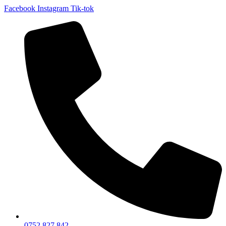
Facebook
Instagram
Tik-tok
0752 827 842