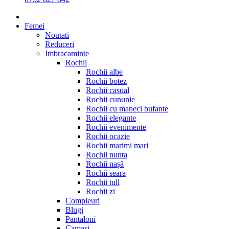
Femei
Noutati
Reduceri
Imbracaminte
Rochii
Rochii albe
Rochii botez
Rochii casual
Rochii cununie
Rochii cu maneci bufante
Rochii elegante
Rochii evenimente
Rochii ocazie
Rochii marimi mari
Rochii nunta
Rochii nașă
Rochii seara
Rochii tull
Rochii zi
Compleuri
Blugi
Pantaloni
Camasi