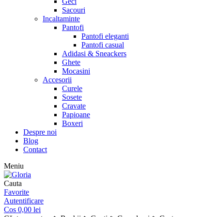
Geci
Sacouri
Incaltaminte
Pantofi
Pantofi eleganti
Pantofi casual
Adidasi & Sneackers
Ghete
Mocasini
Accesorii
Curele
Sosete
Cravate
Papioane
Boxeri
Despre noi
Blog
Contact
Meniu
Cauta
Favorite
Autentificare
Cos
0,00
lei