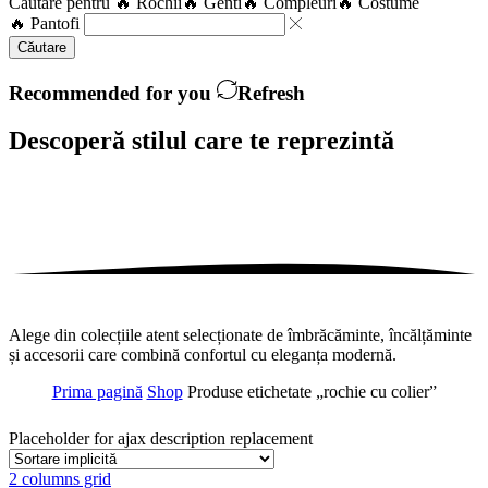
Căutare pentru
🔥 Rochii
🔥 Genti
🔥 Compleuri
🔥 Costume
🔥 Pantofi
Căutare
Recommended for you
Refresh
Descoperă stilul care te
reprezintă
Alege din colecțiile atent selecționate de îmbrăcăminte, încălțăminte
și accesorii care combină confortul cu eleganța modernă.
Prima pagină
Shop
Produse etichetate „rochie cu colier”
Placeholder for ajax description replacement
2 columns grid