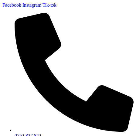
Facebook
Instagram
Tik-tok
0752 827 842