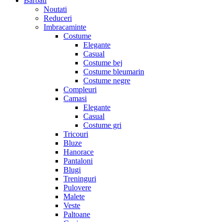
Barbati
Noutati
Reduceri
Imbracaminte
Costume
Elegante
Casual
Costume bej
Costume bleumarin
Costume negre
Compleuri
Camasi
Elegante
Casual
Costume gri
Tricouri
Bluze
Hanorace
Pantaloni
Blugi
Treninguri
Pulovere
Malete
Veste
Paltoane