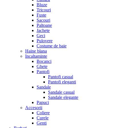
Bluze
Tricouri
Fuste
Sacouri
Paltoane
Jachete
Geci
Pulovere
Costume de baie
Haine blana
Incaltaminte
Bocanci
Ghete
Pantofi
Pantofi casual
Pantofi eleganti
Sandale
Sandale casual
Sandale elegante
Papuci
Accesorii
Coliere
Curele
Genti