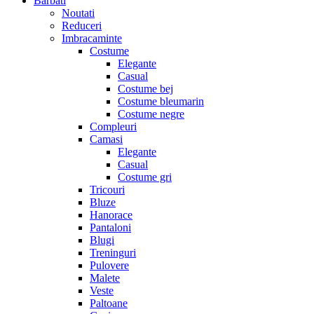
Barbati
Noutati
Reduceri
Imbracaminte
Costume
Elegante
Casual
Costume bej
Costume bleumarin
Costume negre
Compleuri
Camasi
Elegante
Casual
Costume gri
Tricouri
Bluze
Hanorace
Pantaloni
Blugi
Treninguri
Pulovere
Malete
Veste
Paltoane