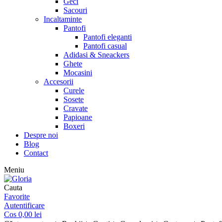
Geci
Sacouri
Incaltaminte
Pantofi
Pantofi eleganti
Pantofi casual
Adidasi & Sneackers
Ghete
Mocasini
Accesorii
Curele
Sosete
Cravate
Papioane
Boxeri
Despre noi
Blog
Contact
Meniu
Cauta
Favorite
Autentificare
Cos
0,00
lei