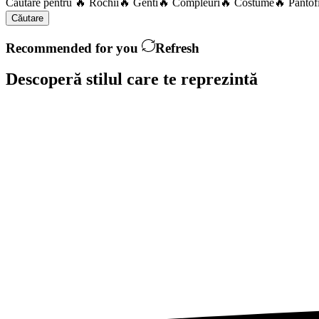
Căutare pentru
🔥 Rochii
🔥 Genti
🔥 Compleuri
🔥 Costume
🔥 Pantof
Căutare
Recommended for you
Refresh
Descoperă stilul care te
reprezintă