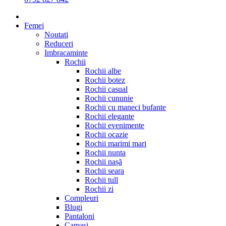
Femei
Noutati
Reduceri
Imbracaminte
Rochii
Rochii albe
Rochii botez
Rochii casual
Rochii cununie
Rochii cu maneci bufante
Rochii elegante
Rochii evenimente
Rochii ocazie
Rochii marimi mari
Rochii nunta
Rochii nașă
Rochii seara
Rochii tull
Rochii zi
Compleuri
Blugi
Pantaloni
Camasi