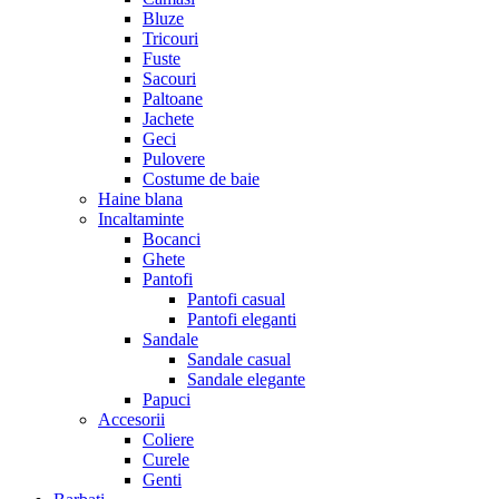
Bluze
Tricouri
Fuste
Sacouri
Paltoane
Jachete
Geci
Pulovere
Costume de baie
Haine blana
Incaltaminte
Bocanci
Ghete
Pantofi
Pantofi casual
Pantofi eleganti
Sandale
Sandale casual
Sandale elegante
Papuci
Accesorii
Coliere
Curele
Genti