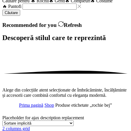
Căutare pentru
🔥 Rochii
🔥 Genti
🔥 Compleuri
🔥 Costume
🔥 Pantofi
Căutare
Recommended for you
Refresh
Descoperă stilul care te
reprezintă
Alege din colecțiile atent selecționate de îmbrăcăminte, încălțăminte
și accesorii care combină confortul cu eleganța modernă.
Prima pagină
Shop
Produse etichetate „rochie bej”
Placeholder for ajax description replacement
2 columns grid