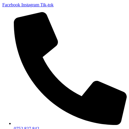
Facebook
Instagram
Tik-tok
0752 827 842