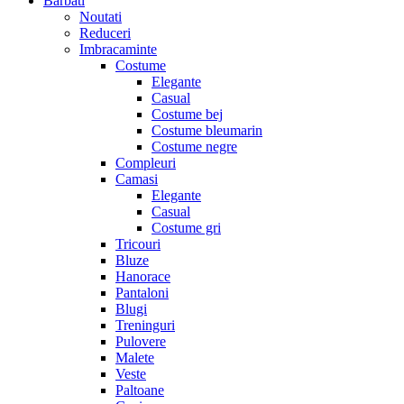
Barbati
Noutati
Reduceri
Imbracaminte
Costume
Elegante
Casual
Costume bej
Costume bleumarin
Costume negre
Compleuri
Camasi
Elegante
Casual
Costume gri
Tricouri
Bluze
Hanorace
Pantaloni
Blugi
Treninguri
Pulovere
Malete
Veste
Paltoane