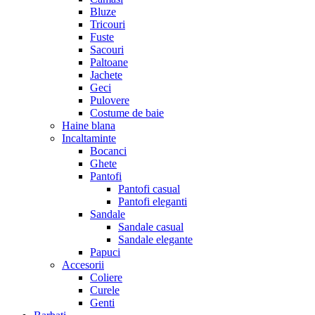
Bluze
Tricouri
Fuste
Sacouri
Paltoane
Jachete
Geci
Pulovere
Costume de baie
Haine blana
Incaltaminte
Bocanci
Ghete
Pantofi
Pantofi casual
Pantofi eleganti
Sandale
Sandale casual
Sandale elegante
Papuci
Accesorii
Coliere
Curele
Genti