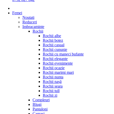
Femei
Noutati
Reduceri
Imbracaminte
Rochii
Rochii albe
Rochii botez
Rochii casual
Rochii cununie
Rochii cu maneci bufante
Rochii elegante
Rochii evenimente
Rochii ocazie
Rochii marimi mari
Rochii nunta
Rochii nașă
Rochii seara
Rochii tull
Rochii zi
Compleuri
Blugi
Pantaloni
Camasi