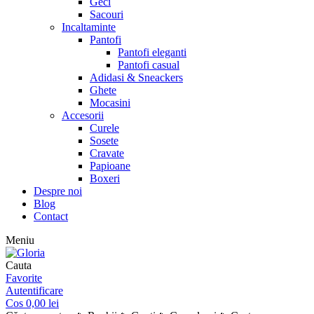
Geci
Sacouri
Incaltaminte
Pantofi
Pantofi eleganti
Pantofi casual
Adidasi & Sneackers
Ghete
Mocasini
Accesorii
Curele
Sosete
Cravate
Papioane
Boxeri
Despre noi
Blog
Contact
Meniu
Cauta
Favorite
Autentificare
Cos
0,00
lei