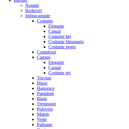
Barbati
Noutati
Reduceri
Imbracaminte
Costume
Elegante
Casual
Costume bej
Costume bleumarin
Costume negre
Compleuri
Camasi
Elegante
Casual
Costume gri
Tricouri
Bluze
Hanorace
Pantaloni
Blugi
Treninguri
Pulovere
Malete
Veste
Paltoane