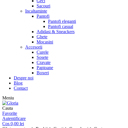
Geci
Sacouri
Incaltaminte
Pantofi
Pantofi eleganti
Pantofi casual
Adidasi & Sneackers
Ghete
Mocasini
Accesorii
Curele
Sosete
Cravate
Papioane
Boxeri
Despre noi
Blog
Contact
Meniu
Cauta
Favorite
Autentificare
Cos
0,00
lei