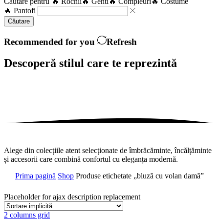
Căutare pentru
🔥 Rochii
🔥 Genti
🔥 Compleuri
🔥 Costume
🔥 Pantofi
Căutare
Recommended for you
Refresh
Descoperă stilul care te
reprezintă
Alege din colecțiile atent selecționate de îmbrăcăminte, încălțăminte
și accesorii care combină confortul cu eleganța modernă.
Prima pagină
Shop
Produse etichetate „bluză cu volan damă”
Placeholder for ajax description replacement
2 columns grid