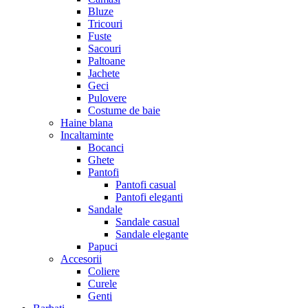
Bluze
Tricouri
Fuste
Sacouri
Paltoane
Jachete
Geci
Pulovere
Costume de baie
Haine blana
Incaltaminte
Bocanci
Ghete
Pantofi
Pantofi casual
Pantofi eleganti
Sandale
Sandale casual
Sandale elegante
Papuci
Accesorii
Coliere
Curele
Genti