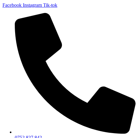
Facebook
Instagram
Tik-tok
0752 827 842