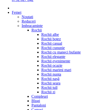
Femei
Noutati
Reduceri
Imbracaminte
Rochii
Rochii albe
Rochii botez
Rochii casual
Rochii cununie
Rochii cu maneci bufante
Rochii elegante
Rochii evenimente
Rochii ocazie
Rochii marimi mari
Rochii nunta
Rochii nașă
Rochii seara
Rochii tull
Rochii zi
Compleuri
Blugi
Pantaloni
Camasi