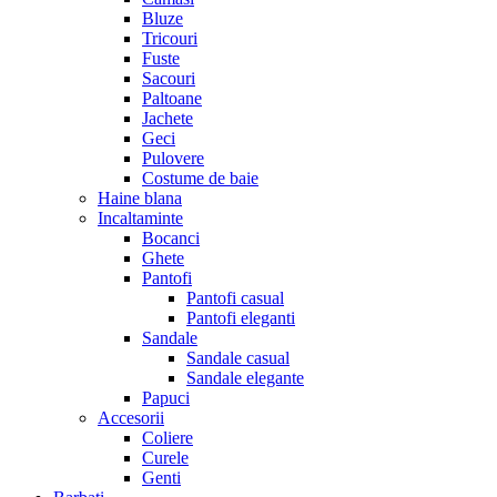
Bluze
Tricouri
Fuste
Sacouri
Paltoane
Jachete
Geci
Pulovere
Costume de baie
Haine blana
Incaltaminte
Bocanci
Ghete
Pantofi
Pantofi casual
Pantofi eleganti
Sandale
Sandale casual
Sandale elegante
Papuci
Accesorii
Coliere
Curele
Genti