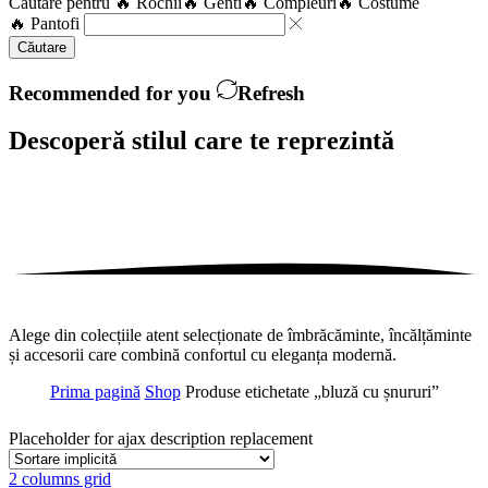
Căutare pentru
🔥 Rochii
🔥 Genti
🔥 Compleuri
🔥 Costume
🔥 Pantofi
Căutare
Recommended for you
Refresh
Descoperă stilul care te
reprezintă
Alege din colecțiile atent selecționate de îmbrăcăminte, încălțăminte
și accesorii care combină confortul cu eleganța modernă.
Prima pagină
Shop
Produse etichetate „bluză cu șnururi”
Placeholder for ajax description replacement
2 columns grid