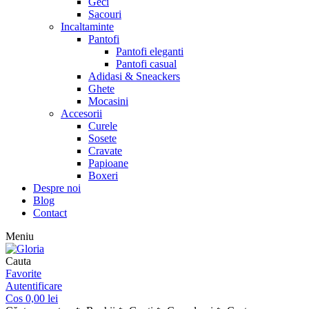
Geci
Sacouri
Incaltaminte
Pantofi
Pantofi eleganti
Pantofi casual
Adidasi & Sneackers
Ghete
Mocasini
Accesorii
Curele
Sosete
Cravate
Papioane
Boxeri
Despre noi
Blog
Contact
Meniu
Cauta
Favorite
Autentificare
Cos
0,00
lei