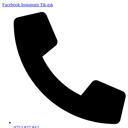
Facebook
Instagram
Tik-tok
0752 827 842