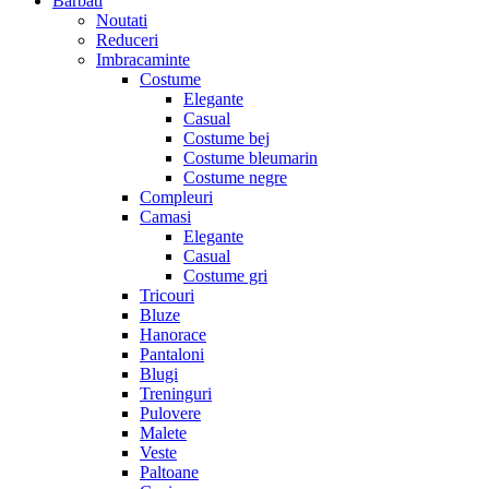
Barbati
Noutati
Reduceri
Imbracaminte
Costume
Elegante
Casual
Costume bej
Costume bleumarin
Costume negre
Compleuri
Camasi
Elegante
Casual
Costume gri
Tricouri
Bluze
Hanorace
Pantaloni
Blugi
Treninguri
Pulovere
Malete
Veste
Paltoane