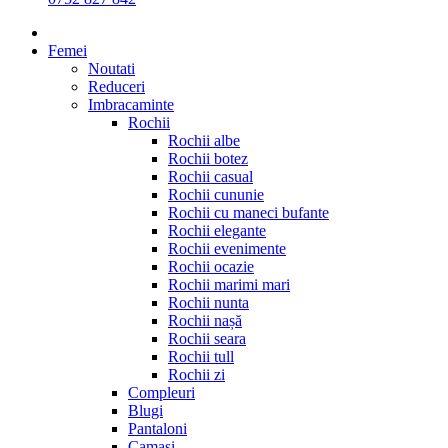
Femei
Noutati
Reduceri
Imbracaminte
Rochii
Rochii albe
Rochii botez
Rochii casual
Rochii cununie
Rochii cu maneci bufante
Rochii elegante
Rochii evenimente
Rochii ocazie
Rochii marimi mari
Rochii nunta
Rochii nașă
Rochii seara
Rochii tull
Rochii zi
Compleuri
Blugi
Pantaloni
Camasi