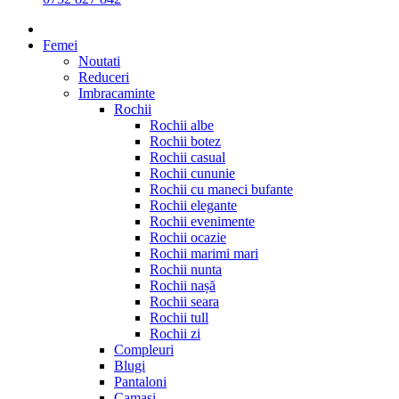
Femei
Noutati
Reduceri
Imbracaminte
Rochii
Rochii albe
Rochii botez
Rochii casual
Rochii cununie
Rochii cu maneci bufante
Rochii elegante
Rochii evenimente
Rochii ocazie
Rochii marimi mari
Rochii nunta
Rochii nașă
Rochii seara
Rochii tull
Rochii zi
Compleuri
Blugi
Pantaloni
Camasi