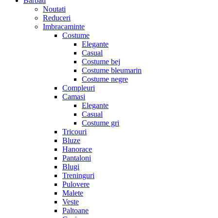
Barbati
Noutati
Reduceri
Imbracaminte
Costume
Elegante
Casual
Costume bej
Costume bleumarin
Costume negre
Compleuri
Camasi
Elegante
Casual
Costume gri
Tricouri
Bluze
Hanorace
Pantaloni
Blugi
Treninguri
Pulovere
Malete
Veste
Paltoane