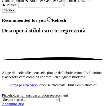
Căutare pentru
🔥 Rochii
🔥 Genti
🔥 Compleuri
🔥 Costume
🔥 Pantofi
Căutare
Recommended for you
Refresh
Descoperă stilul care te
reprezintă
Alege din colecțiile atent selecționate de îmbrăcăminte, încălțăminte
și accesorii care combină confortul cu eleganța modernă.
Prima pagină
Shop
Produse etichetate „bluza cu pietricele”
Placeholder for ajax description replacement
2 columns grid