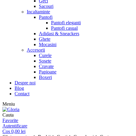
Geci
Sacouri
Incaltaminte
Pantofi
Pantofi eleganti
Pantofi casual
Adidasi & Sneackers
Ghete
Mocasini
Accesorii
Curele
Sosete
Cravate
Papioane
Boxeri
Despre noi
Blog
Contact
Meniu
Cauta
Favorite
Autentificare
Cos
0,00
lei