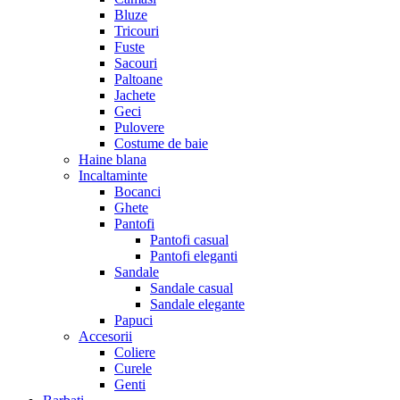
Bluze
Tricouri
Fuste
Sacouri
Paltoane
Jachete
Geci
Pulovere
Costume de baie
Haine blana
Incaltaminte
Bocanci
Ghete
Pantofi
Pantofi casual
Pantofi eleganti
Sandale
Sandale casual
Sandale elegante
Papuci
Accesorii
Coliere
Curele
Genti