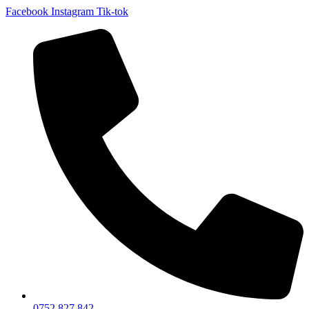
Facebook
Instagram
Tik-tok
0752 827 842