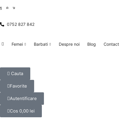
0752 827 842
Femei
Barbati
Despre noi
Blog
Contact
Cauta
Favorite
Autentificare
Cos
0,00
lei