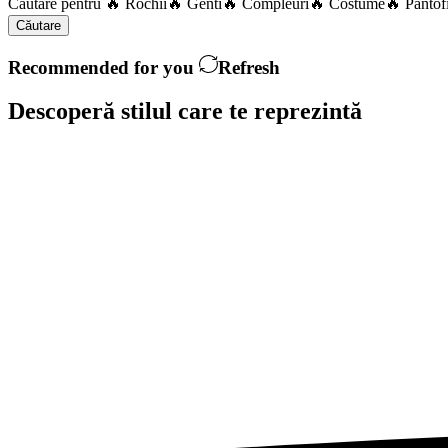
Căutare pentru
🔥 Rochii
🔥 Genti
🔥 Compleuri
🔥 Costume
🔥 Pantof
Căutare
Recommended for you
Refresh
Descoperă stilul care te
reprezintă