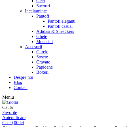
Geci
Sacouri
Incaltaminte
Pantofi
Pantofi eleganti
Pantofi casual
Adidasi & Sneackers
Ghete
Mocasini
Accesorii
Curele
Sosete
Cravate
Papioane
Boxeri
Despre noi
Blog
Contact
Meniu
Cauta
Favorite
Autentificare
Cos
0,00
lei