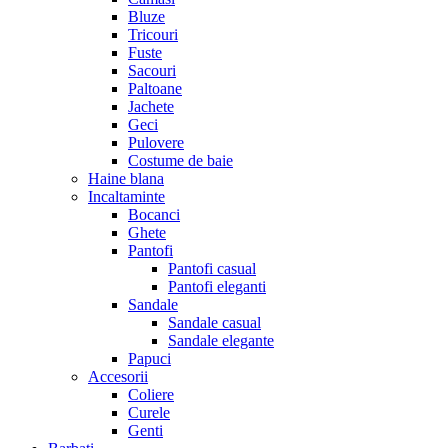
Bluze
Tricouri
Fuste
Sacouri
Paltoane
Jachete
Geci
Pulovere
Costume de baie
Haine blana
Incaltaminte
Bocanci
Ghete
Pantofi
Pantofi casual
Pantofi eleganti
Sandale
Sandale casual
Sandale elegante
Papuci
Accesorii
Coliere
Curele
Genti