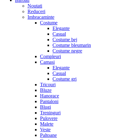
Barbati
Noutati
Reduceri
Imbracaminte
Costume
Elegante
Casual
Costume bej
Costume bleumarin
Costume negre
Compleuri
Camasi
Elegante
Casual
Costume gri
Tricouri
Bluze
Hanorace
Pantaloni
Blugi
Treninguri
Pulovere
Malete
Veste
Paltoane