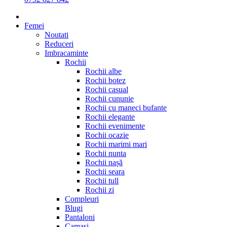
Femei
Noutati
Reduceri
Imbracaminte
Rochii
Rochii albe
Rochii botez
Rochii casual
Rochii cununie
Rochii cu maneci bufante
Rochii elegante
Rochii evenimente
Rochii ocazie
Rochii marimi mari
Rochii nunta
Rochii nașă
Rochii seara
Rochii tull
Rochii zi
Compleuri
Blugi
Pantaloni
Camasi