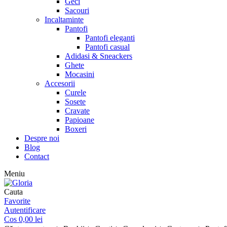
Geci
Sacouri
Incaltaminte
Pantofi
Pantofi eleganti
Pantofi casual
Adidasi & Sneackers
Ghete
Mocasini
Accesorii
Curele
Sosete
Cravate
Papioane
Boxeri
Despre noi
Blog
Contact
Meniu
Cauta
Favorite
Autentificare
Cos
0,00
lei