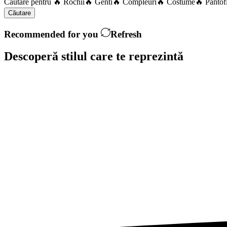
Căutare pentru
🔥 Rochii
🔥 Genti
🔥 Compleuri
🔥 Costume
🔥 Pantof
Căutare
Recommended for you
Refresh
Descoperă stilul care te
reprezintă