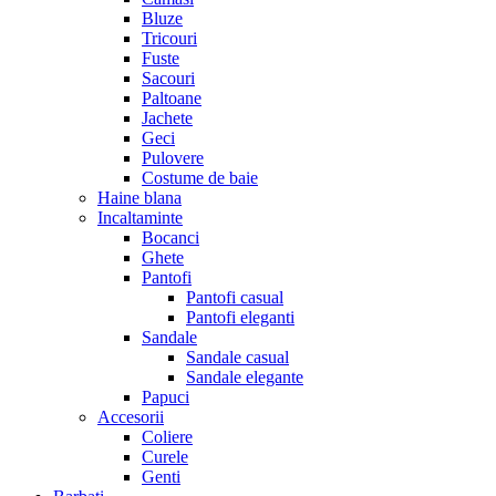
Bluze
Tricouri
Fuste
Sacouri
Paltoane
Jachete
Geci
Pulovere
Costume de baie
Haine blana
Incaltaminte
Bocanci
Ghete
Pantofi
Pantofi casual
Pantofi eleganti
Sandale
Sandale casual
Sandale elegante
Papuci
Accesorii
Coliere
Curele
Genti