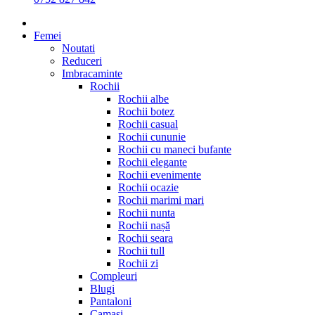
Femei
Noutati
Reduceri
Imbracaminte
Rochii
Rochii albe
Rochii botez
Rochii casual
Rochii cununie
Rochii cu maneci bufante
Rochii elegante
Rochii evenimente
Rochii ocazie
Rochii marimi mari
Rochii nunta
Rochii nașă
Rochii seara
Rochii tull
Rochii zi
Compleuri
Blugi
Pantaloni
Camasi