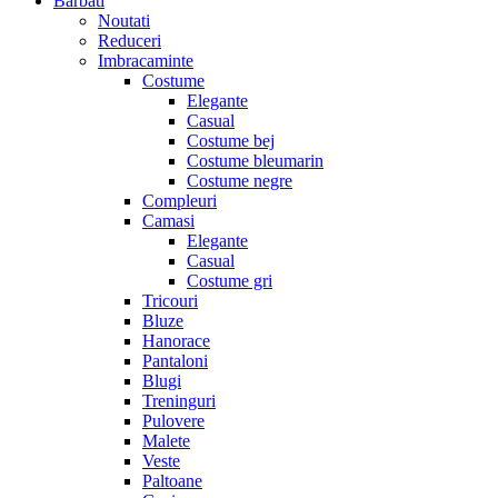
Barbati
Noutati
Reduceri
Imbracaminte
Costume
Elegante
Casual
Costume bej
Costume bleumarin
Costume negre
Compleuri
Camasi
Elegante
Casual
Costume gri
Tricouri
Bluze
Hanorace
Pantaloni
Blugi
Treninguri
Pulovere
Malete
Veste
Paltoane