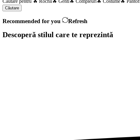
Căutare pentru
🔥 Rochii
🔥 Genti
🔥 Compleuri
🔥 Costume
🔥 Pantof
Căutare
Recommended for you
Refresh
Descoperă stilul care te
reprezintă