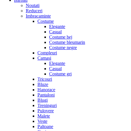
Barbati
Noutati
Reduceri
Imbracaminte
Costume
Elegante
Casual
Costume bej
Costume bleumarin
Costume negre
Compleuri
Camasi
Elegante
Casual
Costume gri
Tricouri
Bluze
Hanorace
Pantaloni
Blugi
Treninguri
Pulovere
Malete
Veste
Paltoane