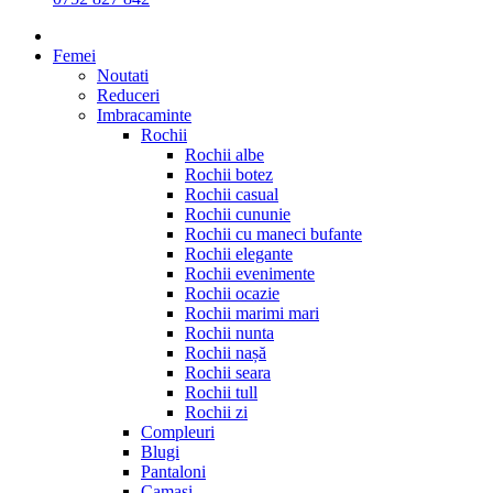
Femei
Noutati
Reduceri
Imbracaminte
Rochii
Rochii albe
Rochii botez
Rochii casual
Rochii cununie
Rochii cu maneci bufante
Rochii elegante
Rochii evenimente
Rochii ocazie
Rochii marimi mari
Rochii nunta
Rochii nașă
Rochii seara
Rochii tull
Rochii zi
Compleuri
Blugi
Pantaloni
Camasi