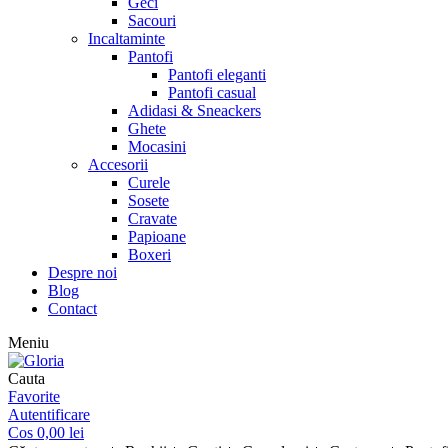
Geci
Sacouri
Incaltaminte
Pantofi
Pantofi eleganti
Pantofi casual
Adidasi & Sneackers
Ghete
Mocasini
Accesorii
Curele
Sosete
Cravate
Papioane
Boxeri
Despre noi
Blog
Contact
Meniu
Cauta
Favorite
Autentificare
Cos
0,00
lei