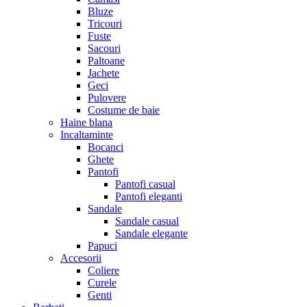
Bluze
Tricouri
Fuste
Sacouri
Paltoane
Jachete
Geci
Pulovere
Costume de baie
Haine blana
Incaltaminte
Bocanci
Ghete
Pantofi
Pantofi casual
Pantofi eleganti
Sandale
Sandale casual
Sandale elegante
Papuci
Accesorii
Coliere
Curele
Genti